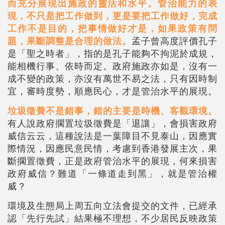
而充分展現出施政的靈活和水平。管治能力的表
現，不只是把工作做到，更是要把工作做好，完成
工作不是目的，把事情做好才是，如果政策有問
題，果斷調整是合理的做法。
孟子曾高度評價孔子
是「聖之時者」，指的是孔子能夠不拘泥於成規，
能相機行事、依時而定。政府施政亦如是，沒有一
成不變的政策，亦沒有萬世不易之法，只有因時制
宜，審時度勢，順應民心，才是管治水平的展現。
垃圾徵費不是錯事，錯的主要是時機、客觀環境。
有人說政府擱置垃圾徵費是「退讓」，會損害政府
威信云云，這種說法是一葉障目不見泰山，因應實
際情況，因應民意民情，考慮到香港發展主次，果
斷擱置
徵
費，正是政府管治水平的展現，何來損害
政府威信？難道「一條道走到黑」，就是管治權
威？
環境及生態局上周五向立法會提交的文件，已經承
認「先行先試」結果極不理想，不少居民反映政策