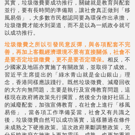
其實，垃圾
徵
費要成功推行，關鍵就是教育與配套
並行，要有長時間的準備期，讓社會真正做到「移
風易俗」，大多數市民都認同要為環保作出承擔，
垃圾
徵
費才能水到渠道，而不是以為一紙政令就可
以成功推行。
垃圾
徵
費之所以引發民意反彈，與各項配套不完
善，再加上客觀經濟環境不景有直接關係，社會不
是要否定垃圾
徵
費，更不是要否定環保。
相反，不
少國家及地區亦實施了有關政策，並取得了成效。
習近平主席提出的「綠水青山就是金山銀山」理
念，香港同樣應該踐行。既然垃圾
徵
費、減廢回收
的大方向無問題，主要是執行及宣傳教育問題，這
樣現在政府將政策先行擱置，然後全力做好社區上
的減廢配套，加強宣傳教育，在社會上進行「移風
易俗」，當各項工作準備妥當，社會又有共識之
後，垃圾徵費自然可以成功落實，這樣勝過在條件
未成熟之下硬推政策。這次政府果斷調整政策，充
分反映政府在施政上更加靈活、成熟，也更加重視