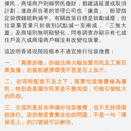
擾民，商場商戶則稱勞民傷財，都建議延遲或取消
計劃，連政府合署的管理公司也「嫌貴」，盼望指
定袋價錢能夠減半。有關政策目標是鼓勵減廢，但
垃圾棄置量只於個別試點減一至兩成，「三無大
廈」及商場則無明顯變化，問卷調查亦顯示有七成
住戶及六成商場商戶稱沒有改變垃圾量。
這說明香港現階段根本不適宜推行垃圾
徵
費：
一、「寓禁於徵」的做法將大幅加重市民及工商百
業負擔，在當前經濟環境不啻是百上加斤。
二、在現時配套不足之下，落實垃圾
徵
費極為擾
民，特別是基層市民更是不勝其煩，可能引發較大
的民怨。
三、主流民意並未準備好垃圾
徵
費，也不支持現階
段推行。這些都是實實在在的問題，不是一句「環
保至上」的口號就可以解決。