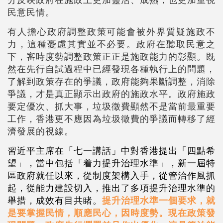
民意民情。
有人擔心政府調整政策可能會被外界質疑施政不
力，這種憂慮其實並不必要。政府在聽取民意之
下，審時度勢調整政策正正是施政能力的彰顯。既
然在先行自試過程中已經發現各種執行上的問題，
了解到政策存在的爭議，政府能夠果斷調整，消除
爭議，才是真正顯示出政府的施政水平。政府施政
要定優次、抓大事，垃圾
徵
費顯然不是當前最重要
工作，香港更不應因為垃圾徵費的爭議而轉移了經
濟發展的視線。
習近平主席在「七一講話」中對香港提出「四點希
望」，當中包括「着力提升治理水準」，新一屆特
區政府就任以來，從制度架構入手，從管治作風抓
起，從能力建設切入，推出了多項提升治理水準的
舉措，成效有目共睹。
提升治理水準一個要求，就
是要掌握民情，順應民心，因時度勢。現在政策發