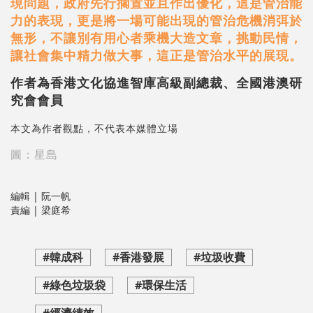
現問題，政府先行擱置並且作出優化，這是管治能
力的表現，更是將一場可能出現的管治危機消弭於
無形，不讓別有用心者乘機大造文章，挑動民情，
讓社會集中精力做大事，這正是管治水平的展現。
作者為香港文化協進智庫高級副總裁、全國港澳研
究會會員
本文為作者觀點，不代表本媒體立場
圖：星島
編輯 | 阮一帆
責編 | 梁庭希
#韓成科
#香港發展
#垃圾收費
#綠色垃圾袋
#環保生活
#經濟績效