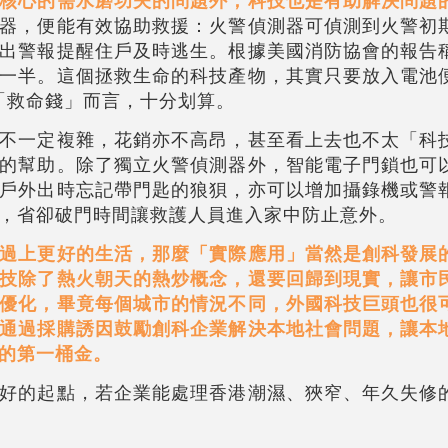
器，便能有效協助救援：火警偵測器可偵測到火警初
出警報提醒住戶及時逃生。根據美國消防協會的報告
一半。這個拯救生命的科技產物，其實只要放入電池
於「救命錢」而言，十分划算。
不一定複雜，花銷亦不高昂，甚至看上去也不太「科
的幫助。除了獨立火警偵測器外，智能電子門鎖也可
戶外出時忘記帶門匙的狼狽，亦可以增加攝錄機或警
，省卻破門時間讓救護人員進入家中防止意外。
過上更好的生活，那麼「實際應用」當然是創科發展
技除了熱火朝天的熱炒概念，還要回歸到現實，讓市
優化，畢竟每個城市的情況不同，外國科技巨頭也很
通過採購誘因鼓勵創科企業解決本地社會問題，讓本
的第一桶金。
好的起點，若企業能處理香港潮濕、狹窄、年久失修