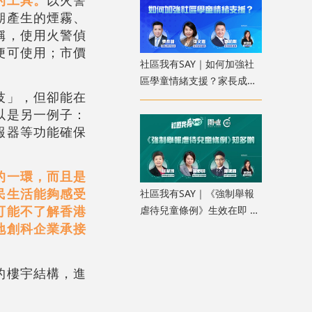
期產生的煙霧、
稱，使用火警偵
便可使用；市價
社區我有SAY｜如何加強社
區學童情緒支援？家長成
技」，但卻能在
「共行者」建價值觀教育
以是另一例子：
報器等功能確保
的一環，而且是
民生活能夠感受
社區我有SAY｜《強制舉報
可能不了解香港
虐待兒童條例》生效在即 加
地創科企業承接
強公眾認知人人有責
的樓宇結構，進