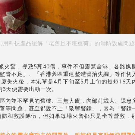
利用科技產品緩解「老舊且不堪重荷」的消防設施問題
級火警，導致5死40傷，事件不但震驚全港，各路媒
監管不足」、「香港舊區重建整體管治失調」等作切
廈失火後，本港單是4月下旬至5月上旬的短短16天
均3天便需要出動一次。
區內並不罕見的舊樓、三無大廈，內部荷載大、隱患
善等問題，甚至都說不上「敲響警鐘」，因為「警鐘
消防和救護隊伍，但如果每場火警都只是坐等營救，
核心的需水磨功夫的問題外，科技也是有助解決問題