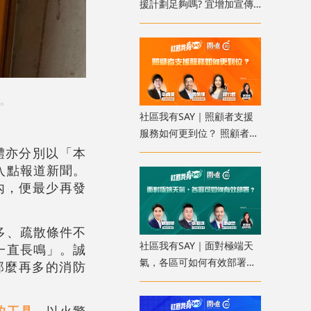
援計劃足夠嗎? 宜增加宣傳
使更多人受惠
。
社區我有SAY｜照顧者支援
服務如何更到位？ 照顧者資
料庫讓服務更精準
體亦分別以「本
入點報道新聞。
內，便最少再發
多、疏散條件不
社區我有SAY｜面對極端天
一直長鳴」。誠
氣，各區可如何有效部署？
那麼再多的消防
配合科技加強預報
的工具。
以火警