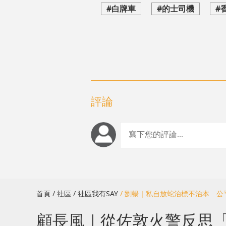
#白牌車
#的士司機
#
評論
首頁
/ 社區
/ 社區我有SAY
/ 劉暢｜私自放蛇治標不治本 
顧長風｜從佐敦火警反思