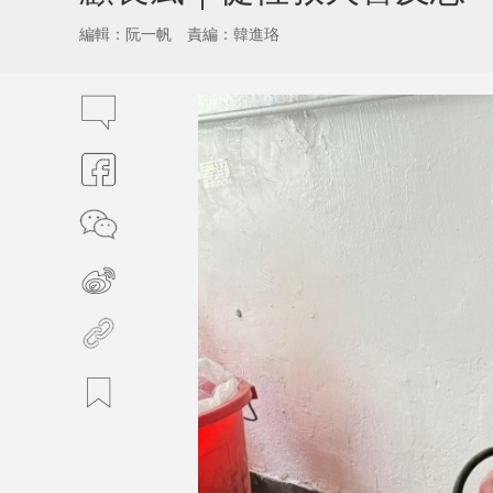
編輯：阮一帆
責編：韓進珞