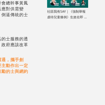
委會總幹事黃鳳
活應對供需變
社區我有SAY｜《強制舉報
，倒逼傳統的士
虐待兒童條例》生效在即 加
強公眾認知人人有責
高的士服務的透
，政府應該改革
溝通，攜手創
要主動作出一定
鼓勵的士與網約