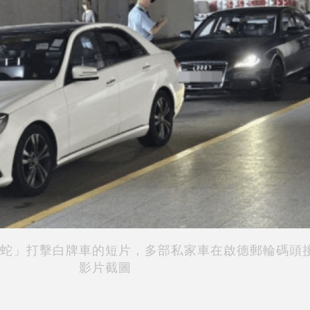
蛇」打擊白牌車的短片，多部私家車在啟德郵輪碼頭
影片截圖