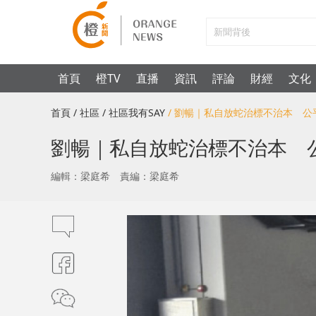
首頁
橙TV
直播
資訊
評論
財經
文化
首頁
/ 社區
/ 社區我有SAY
/ 劉暢｜私自放蛇治標不治本 
劉暢｜私自放蛇治標不治本 
編輯：梁庭希
責編：梁庭希