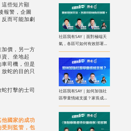
。這些短片顯
後報警，企圖
，反而可能加劇
社區我有SAY｜面對極端天
氣，各區可如何有效部署？
准加價，另一方
配合科技加強預報
車資、坐地起
約車司機，但是
。放蛇的目的只
放蛇打擊的士司
社區我有SAY｜如何加強社
區學童情緒支援？家長成
「共行者」建價值觀教育
其他國家的成功
均受到監管，包