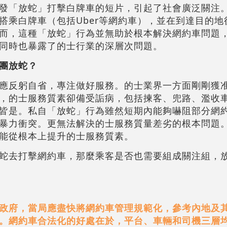
發「放蛇」打擊白牌車的短片，引起了社會廣泛關注
搭乘白牌車（包括Uber等網約車），並在到達目的地
而，這種「放蛇」行為並無助於根本解決網約車問題
同時也暴露了的士行業的深層次問題。
團放蛇？
應反躬自省，專注做好服務。的士業界一方面剛剛獲
，的士服務質素卻備受詬病，包括揀客、兜路、濫收
皆是。私自「放蛇」行為雖然短期內能夠嚇阻部分網
暴力衝突。更無法解決的士服務質量差劣的根本問題
能從根本上提升的士服務質素。
蛇去打擊網約車，那麼乘客是否也需要組成關注組，
政府，當局應盡快將網約車管理規範化，參考內地及
。網約車合法化的好處在於，平台、車輛和司機三層