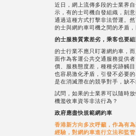
近日，網上流傳多段的士業界自
示，有的士司機自發組織，刻意
通過這種方式打擊非法營運。然
的士與網約車司機之間的矛盾，
的士服務質素差劣，乘客也要組
的士行業不應只盯著網約車，而
面作為客運公共交通服務提供者
價、服務態度差，種種劣跡觸目
也容易激化矛盾，引發不必要的
是在消滅潛在的競爭對手，缺不
試問，如果的士業界可以隨時放
機濫收車資等非法行為？
政府應盡快規範網約車
香港新方向多次呼籲，作為有為
經驗，對網約車進行立法和監管