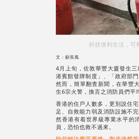
科技便利生活，可
文：顧長風
4月上旬，佐敦華豐大廈發生三
港賓館發牌制度」、「政府部門
然而，簡單翻查新聞，在華豐大
生6宗火警，換言之消防員們平
香港的住戶人數多，更別說住宅
足、自救能力弱及消防設施不完
然香港有着世界級專業水平的
員，恐怕也救不過來。
除卻解決舊區重建、劏房過載等