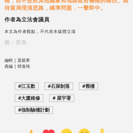
構，而不是對其他國家和地區政府機構的模仿。期
待當局理清思路，瞄準問題，一擊即中。
作者為立法會議員
本文為作者觀點，不代表本媒體立場
圖：星島
編輯 | 梁庭希
責編 | 韓進珞
#江玉歡
#石屎剝落
#舊樓
#大廈維修
# 屋宇署
#強制驗樓計劃