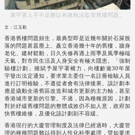
屋宇署人手不足難以有效執法監管舊樓問題。
文：江玉歡
香港舊樓問題頻生，最典型即是近幾年關於石屎脫
落的問題甚囂塵上。矗立香港幾十年的舊樓，牆身
老化、建材鬆動，日久失修再遇上雨季及風季極端
天氣，對市民生活及人身安全有極大隱患。「強制
驗樓計劃」雖賦予屋宇署權力，向樓齡逾30年屋
宇發出法定通知，要求業主委任一名註冊檢驗人員
進行訂明檢驗，不遵從者會有法律後果。該計劃本
應是撬動全港舊區改造和城市更新的主力軸，甚至
香港城市更新的引擎。不過，因為種種原因，計劃
對於紓緩舊樓問題的整體成效仍不如人意，政府加
快舊樓維修，及優化該計劃刻不容緩。
香港現行的大廈管理制度及法律已經過時，大廈管
理的種種問題難以得到人性化科學處理，譬如要求