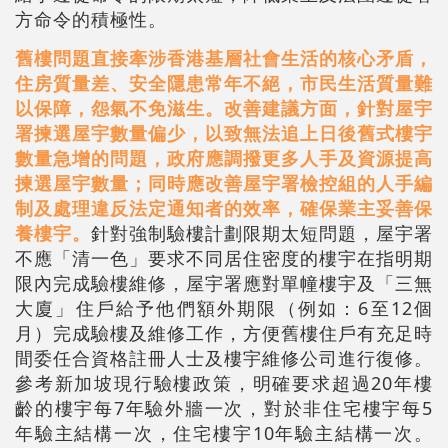
方命令的積極性。
舊樓問題直接牽涉香港基層社會生活的核心矛盾，
住房質量差、安全隱患常年不絕，市民生活質量難
以保障，怨氣不免滋生。改善建議方面，針對屋宇
署揀選屋宇數量偏少，以致無法追上日後舊式樓宇
數量急增的問題，政府應調撥更多人手及資源提高
揀選屋宇數量；同時應改善屋宇署檢控組的人手編
制及處理違反法定通知者的效率，確保業主妥善保
養樓宇。
針對強制驗樓計劃限期太短問題，屋宇署
不應「清一色」要求不同居住密度的樓宇在指明期
限內完成驗樓維修，屋宇署應對單幢樓宇及「三無
大廈」住戶給予他們額外期限（例如：6至12個
月）完成驗樓及維修工作，方便舊樓住戶有充足時
間委任合資格註冊人士及樓宇維修公司進行復修。
參考新加坡現行驗樓政策，明確要求超過20年樓
齡的樓宇每7年驗外牆一次，對於非住宅樓宇每5
年驗主結構一次，住宅樓宇10年驗主結構一次。