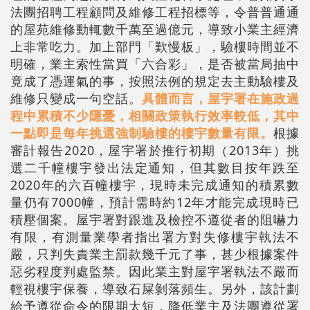
法團招聘工程顧問及維修工程招標等，令普普通通
的屋苑維修動輒數千萬至過億元，導致小業主經濟
上非常吃力。加上部門「歎慢板」，驗樓時間並不
明確，業主索性當買「六合彩」，是否被當局抽中
竟成了憑運氣的事，按照法例的規定去主動驗樓及
維修只變成一句空話。
具體而言，屋宇署在施政過
程中累積不少隱憂，相關政策執行效率較低，其中
一點即是每年挑選強制驗樓的樓宇數量有限。
根據
審計報告2020，屋宇署於推行初期（2013年）挑
選二千幢樓宇發出法定通知，但其數目按年跌至
2020年的六百幢樓宇，現時未完成通知的積累數
量仍有7000幢，預計需時約12年才能完成現時已
積壓個案。屋宇署對跟進及檢控不遵從者的阻嚇力
有限，有測量業學者指出署方對失修樓宇執法不
嚴，只判失責業主罰款幾千元了事，甚少根據案件
惡劣程度判處監禁。因此業主對屋宇署執法不嚴而
輕視樓宇保養，導致石屎剝落頻生。另外，該計劃
給予遵從命令的限期太短，降低業主及法團遵從署