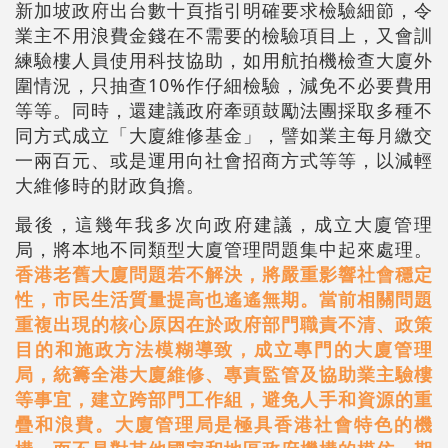
新加坡政府出台數十頁指引明確要求檢驗細節，令
業主不用浪費金錢在不需要的檢驗項目上，又會訓
練驗樓人員使用科技協助，如用航拍機檢查大廈外
圍情況，只抽查10%作仔細檢驗，減免不必要費用
等等。同時，還建議政府牽頭鼓勵法團採取多種不
同方式成立「大廈維修基金」，譬如業主每月繳交
一兩百元、或是運用向社會招商方式等等，以減輕
大維修時的財政負擔。
最後，這幾年我多次向政府建議，成立大廈管理
局，將本地不同類型大廈管理問題集中起來處理。
香港老舊大廈問題若不解決，將嚴重影響社會穩定
性，市民生活質量提高也遙遙無期。當前相關問題
重複出現的核心原因在於政府部門職責不清、政策
目的和施政方法模糊導致，成立專門的大廈管理
局，統籌全港大廈維修、專責監管及協助業主驗樓
等事宜，建立跨部門工作組，避免人手和資源的重
疊和浪費。大廈管理局是極具香港社會特色的機