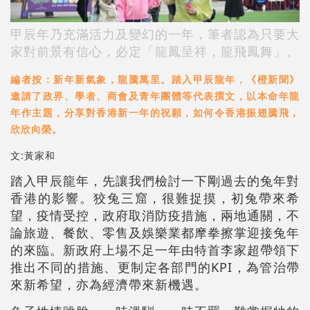
甲辰年乃充滿活力及變幻的一年，筆者認為只要大
家對前景有信心，必定「龍鳳呈祥，龍飛鳳舞」。
編者按：新年新氣象，龍騰萬里。踏入甲辰龍年，《橙新聞》
邀請了政界、學者、商會及青年團體等代表撰文，以本命年龍
年作主題，分享對香港新一年的祝願，如何令香港振翅騰飛，
欣欣向榮。
文:黃家和
踏入甲辰龍年，先讓我們檢討一下剛過去的兔年對
香港的影響。狡兔三窟，很難捉摸，初兔帶來希
望，疫情受控，政府取消防疫措施，兩地通關，不
論旅遊、餐飲、零售及娛樂業都摩拳擦掌迎接兔年
的來臨。新政府上場不足一年由特首李家超帶領下
推出不同的措施、更制定各部門的KPI，為管治帶
來新希望，亦為經濟帶來新機遇。