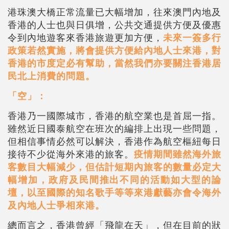
港珠澳大橋正常流量已大幅增加，往來澳門內地及
香港的人士也與日俱增，公共交通提供方便及優惠
令到內地遊客來香港旅遊更加方便，
未來一簽多行
政策若然實施，將會提供方便給內地人士來港，對
香港的市度定必有幫助，當然我們亦要關注香港居
民北上消費的問題。
「空」：
香港乃一國際城市，香港的航空業也是首屈一指。
雖然近日國泰航空在班次的編排上出現一些問題，
但相信事情必然可以解決，香港作為航空樞紐每日
接待不少從海外來港的旅客。
疫情期間雖然海外旅
客數目大幅減少，但估計短期內旅客的數量必定大
幅增加，政府及民間推出不同的活動如大型的論
壇，以至國際的知名歌手等等來港獻藝亦會令海外
及內地人士爭相來港。
總而言之，香港曾經「飛龍在天」，但在目前的狀