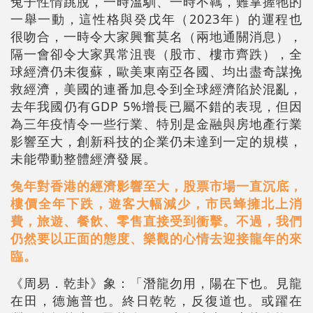
兔子性情跳脫，一時溫馴、一時不羈，難掌握牠的
一舉一動，這性格與癸戊年（2023年）的運程也
很吻合，一時令大家興奮莫名（兩地通關消息），
隔一會卻令大家異常沮喪（股市、樓市齊跌），全
球經濟仍未復蘇，歐美東南亞各國、均出盡奇謀挽
救經濟，美國的連番加息令到全球經濟陷於混亂，
去年我國仍有GDP 5%增長已屬不錯的表現，但因
為三年疫情令一些行業、特別是金融與房地產行業
影響至大，創新科技的企業仍未達到一定的規模，
未能帶動整體經濟發展。
兔年對香港的經濟影響至大，股票市場一直沉底，
樓價全年下跌，遊客大幅減少，市民蜂擁北上消
費，旅遊、餐飲、零售直接受到衝擊。不過，我們
仍然要以正面的態度、樂觀的心情去迎接龍年的來
臨。
《周易．乾卦》象：「潛龍勿用，陽在下也。見龍
在田，德施普也。終日乾乾，反復道也。或躍在