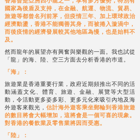
香港曾是亞洲四小龍之一，享有多方優勢，特別有
國家為後盾及支持，在金融、航運、物流、貿易、
旅遊等都曾名列前茅，但疫情三年、加上環球政治
經濟動盪，香港不能獨善其身，而被捲入漩渦中，
而後疫情的經濟發展較其他地區為慢，也是始料不
及。
然而龍年的展望亦有興奮與樂觀的一面。我也試從
「龍」的海、陸、空三方面去分析香港的巿道。
「海」：
旅遊業是香港重要行業，政府近期頻推出不同的活
動涵蓋文化、體育、旅遊、金融、展覽等大型活
動，令活動更多姿多彩、更多元化來吸引內地及海
外遊客來觀光，
估計海外遊客乘坐郵輪到香港旅遊
的數目將會大幅增加，這將會是一個可喜的現象。
對香港的餐飲業及零售業將因而受惠。
「陸」：