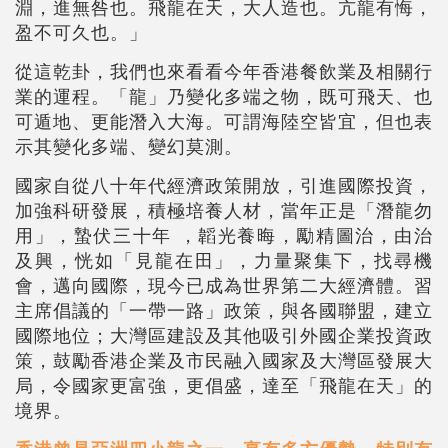
淵，進無咎也。飛龍在天，大人造也。亢龍有悔，
盈不可久也。」
從這乾卦，我們也來看看今年香港餐飲業及相關行
業的運程。「龍」乃變化多端之物，既可飛天、也
可遁地、更能潛入大海。可謂海陸空皆宜，但也表
示其變化多端、變幻莫測。
國家自從八十年代經濟政策開放，引進國際投資，
加強科研發展，積極培養人材，當年正是「潛龍勿
用」，蟄伏三十年 ，韜光養晦，勵精圖治，由治
及興，恍如「見龍在田」，力量聚集下，找尋機
會，邁向國際，現今已成為世界第二大經濟體。習
主席倡議的
「一帶一路」
政策，與各國聯盟，建立
國際地位；大灣區建設及其他吸引外國企業投資政
策，鼓勵香港企業及市民融入國家及大灣區發展大
局，令國家更富強，更倡盛，達至「飛龍在天」的
境界。