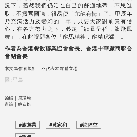
況下，若然我們仍活在自己的舒適地帶，不思進
取，不振𡚒圖強，很易便「亢龍有悔」了。甲辰年
乃充滿活力及變幻的一年，只要大家對前景有信
心，在各方努力之下，必定「龍鳳呈祥，龍飛鳳
舞」，在此祝願各位「龍馬精神，龍精虎猛」。
作者為香港餐飲聯業協會會長、香港中華廠商聯合
會副會長
本文為作者觀點，不代表本媒體立場
圖:星島
編輯 | 周琋瑜
責編 | 韓進珞
#旅遊業
#黃家和
#海陸空
#龍年