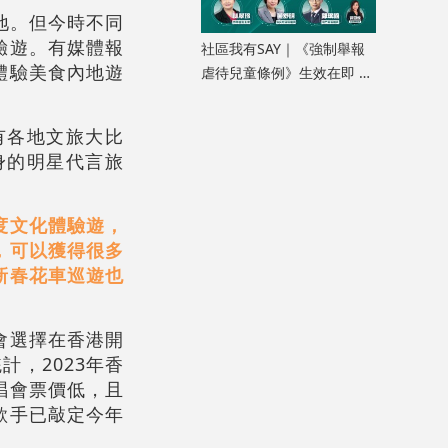
地。但今時不同
驗遊。有媒體報
社區我有SAY｜《強制舉報
體驗美食內地遊
虐待兒童條例》生效在即 加
強公眾認知人人有責
有各地文旅大比
身的明星代言旅
度文化體驗遊，
，可以獲得很多
新春花車巡遊也
會選擇在香港開
計，2023年香
唱會票價低，且
歌手已敲定今年