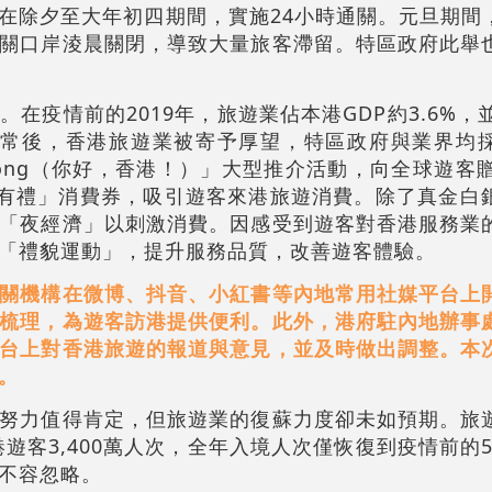
在除夕至大年初四期間，實施24小時通關。元旦期間
關口岸淩晨關閉，導致大量旅客滯留。特區政府此舉
在疫情前的2019年，旅遊業佔本港GDP約3.6%，
復常後，香港旅遊業被寄予厚望，特區政府與業界均
g Kong（你好，香港！）」大型推介活動，向全球遊客
港有禮」消費券，吸引遊客來港旅遊消費。除了真金白
「夜經濟」以刺激消費。因感受到遊客對香港服務業
「禮貌運動」，提升服務品質，改善遊客體驗。
關機構在微博、抖音、小紅書等內地常用社媒平台上
梳理，為遊客訪港提供便利。此外，港府駐內地辦事
台上對香港旅遊的報道與意見，並及時做出調整。本
。
努力值得肯定，但旅遊業的復蘇力度卻未如預期。旅
港遊客3,400萬人次，全年入境人次僅恢復到疫情前的
不容忽略。