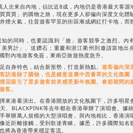
00萬人次來自內地，佔比近8成，內地仍是香港最大客源
買買買」的購物之旅，現在更多人卻偏向深度文化體
井煙火氣，往昔遊客罕至的街區漸成網紅打卡地，而
認知的同時，也要認識到「搶」遊客競爭之激烈。內
「美男計」、送鑽石；重慶和浙江衢州則邀請當地出
國對內地遊客免簽，東南亞旅遊熱度急升。
足自身特色，結合新形勢，打造新熱點。
遊客偏向深
客訪港除了購物，也是鍾意這裏中西薈萃的文化氛圍
煙花吸引了眾多遊客前來感受新年氛圍。春節期間的
遊客。
擇來港看演出。在香港開放的文化氛圍下，許多明星
、BLACKPINK等去年都在香港舉辦了演唱會。據統
手舉辦萬人規模的大型演唱會。與內地相比，香港演
像近距離接觸，受到歌迷青睞。據悉，許多國際知名
也將為香港帶來穩定客流。