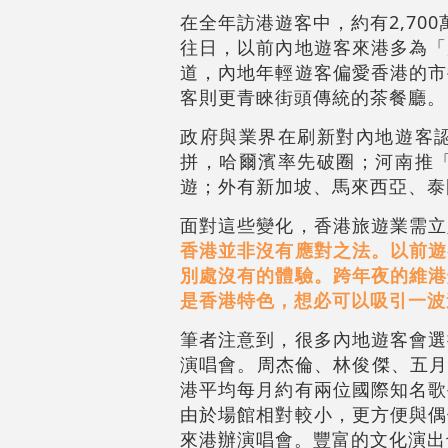
在全年訪港遊客中，約有2,7
往日，以前內地遊客來港多為「
道，內地年輕遊客偏愛香港的市
客則更青睞街頭傳統的茶餐廳。
政府與業界在刷新對內地遊客
拼，哈爾濱率先破圈；河南推
遊；外有新加坡、馬來西亞、泰
面對這些變化，香港旅遊業需立
香港並非沒有應對之法。以前遊
別處沒有的體驗。跨年夜的維港
是香港特色，想必可以吸引一波
筆者注意到，很多內地遊客會選
演唱會。周杰倫、林俊傑、五月天
港平均每月約有兩位國際知名歌
由於場館相對較小，更方便與偶
來港辦演唱會。豐富的文化演出