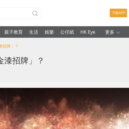
下載APP
親子教育
生活
娛樂
公仔紙
HK Eye
更多
漆招牌」？
金漆招牌」？