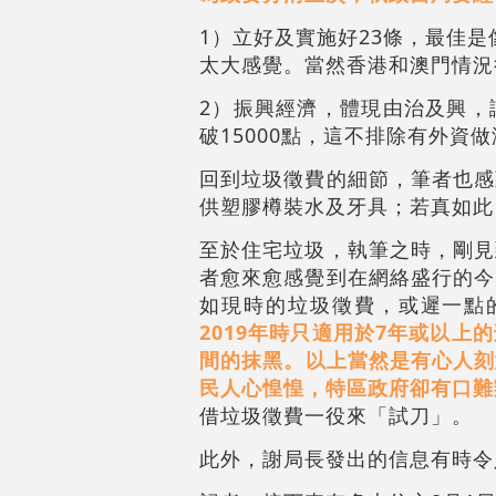
1）立好及實施好23條，最佳是
太大感覺。當然香港和澳門情況
2）振興經濟，體現由治及興，
破15000點，這不排除有外
回到垃圾徵費的細節，筆者也感
供塑膠樽裝水及牙具；若真如此
至於住宅垃圾，執筆之時，剛見
者愈來愈感覺到在網絡盛行的今
如現時的垃圾徵費，或遲一點
2019年時只適用於7年或以
間的抹黑。以上當然是有心人刻意
民人心惶惶，特區政府卻有口難
借垃圾徵費一役來「試刀」。
此外，謝局長發出的信息有時令