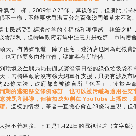
像澳門一樣，2009年立23條，其後修訂，但澳門居
很不一樣，不能要求香港百分之百像澳門般草木不驚
讓市民感受到經濟改善的幸福感和獲得感。執筆之時
資做淡倉謀利，但特區政府若集中注意力拼經濟，市民應
頭大。有傳媒報道，除了住宅，連酒店也因為此徵費
，也可能要多向外宣傳，讓旅客有所準備。
到環境及生態局局長謝展寰澄清日後的綠色垃圾袋不
天，若特區政府沒有強大網軍作支援，只要有涉及市
的23條立法，政府都會被謠言所「包圍」，疲於奔
上的刑期的逃犯移交條例修訂，也可以被污衊為適用在菜
抹黑和誤導，但被拍成短劇在 YouTube 上播放
辯。
這樣的情境，筆者一直擔心會在23條時重現，但
人摸不着頭腦。下面是1月22日的電視報道（文字版