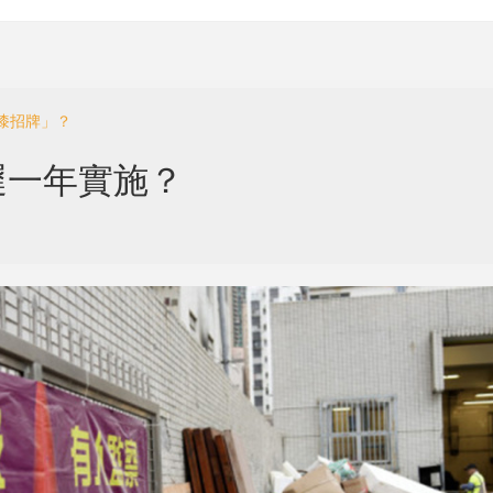
漆招牌」？
遲一年實施？