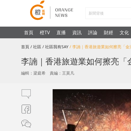
首頁
橙TV
直播
資訊
評論
財經
文化
首頁
/ 社區
/ 社區我有SAY
/ 李諵｜香港旅遊業如何擦亮「金
李諵｜香港旅遊業如何擦亮「
編輯：梁庭希
責編：王莫凡