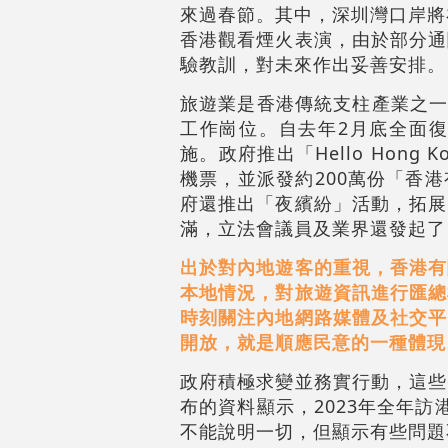
來過春節。其中，深圳灣口岸將
香港觀看煙火表演，由於部分通
驗教訓，對未來作出妥善安排。
旅遊業是香港傳統支柱產業之一。
工作崗位。自去年2月底全面
施。政府推出「Hello Hon
機票，並派發約200萬份「香
府還推出「夜繽紛」活動，拓展
滿，立法會議員及業界還發起了
出於對內地遊客的重視，香港有
本地情況，對旅遊資訊進行匯總
時刻關注內地網路媒體及社交平
開放，就是順應民意的一種體現
政府積極求變並務實行動，這些
布的資料顯示，2023年全年訪
不能說明一切，但顯示有些問題