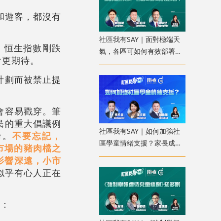
民和遊客，都沒有
。
社區我有SAY｜面對極端天
，恒生指數剛跌
氣，各區可如何有效部署？
會更期待。
配合科技加強預報
計劃而被禁止提
會容易戳穿。筆
民的重大倡議例
社區我有SAY｜如何加強社
命。
不要忘記，
區學童情緒支援？家長成
市場的豬肉檔之
「共行者」建價值觀教育
，影響深遠，小市
似乎有心人正在
）：