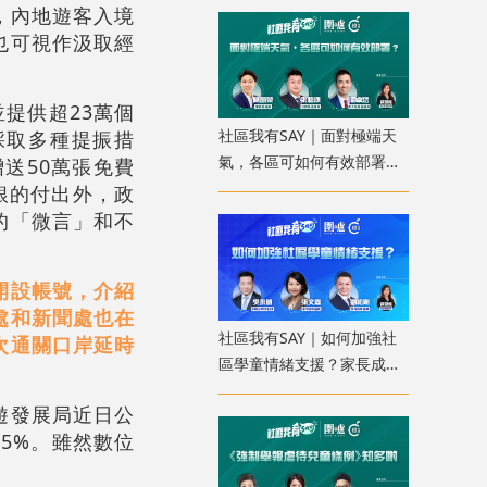
，內地遊客入境
也可視作汲取經
並提供超23萬個
社區我有SAY｜面對極端天
採取多種提振措
氣，各區可如何有效部署？
贈送50萬張免費
配合科技加強預報
銀的付出外，政
的「微言」和不
開設帳號，介紹
處和新聞處也在
社區我有SAY｜如何加強社
次通關口岸延時
區學童情緒支援？家長成
「共行者」建價值觀教育
遊發展局近日公
55%。雖然數位