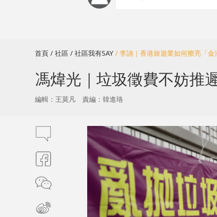
首頁
/ 社區
/ 社區我有SAY
/ 李諵｜香港旅遊業如何擦亮「金
​馮煒光｜垃圾徵費不妨推
編輯：王莫凡
責編：韓進珞