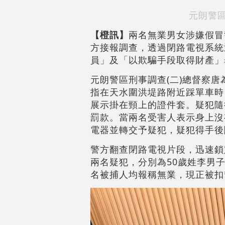
元朗警區
【橙訊】
兩名無業男女涉嫌假冒
方接報調查，透過閉路電視系統
員」及「以欺騙手段取得財產」罪
元朗警區刑事調查(二)總督察唐
指在天水圍洪堤路附近踩單車時
展示掛在頸上的證件套。疑犯隨
罰款。當兩名受害人表示身上沒
電器並轉交予疑犯，疑犯得手後
警方翻查閉路電視片段，迅速鎖
兩名疑犯，分別為50歲姓李男
名被捕人均報稱無業，現正被扣