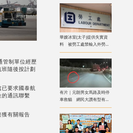
華嫂冰室(太子)提供失實資
料 被勞工處禁輸入外勞一
年
通管制單位經歷
航班隨後按計劃
處已要求國泰航
有片｜元朗男女馬路及時停
位的通訊聯繫
車救貓 網民大讚有型有愛
心
接獲有關報告