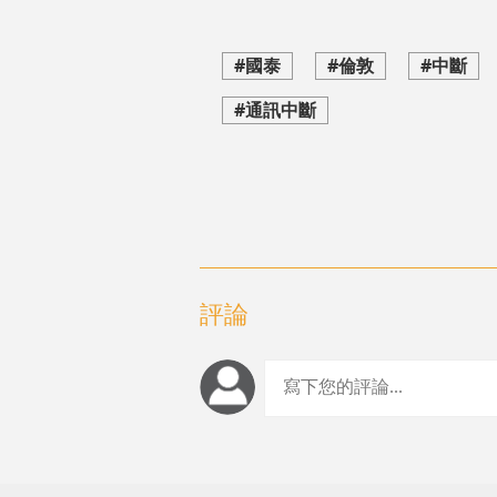
#國泰
#倫敦
#中斷
#通訊中斷
評論