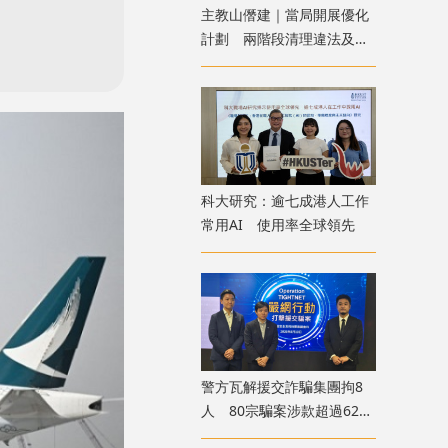
主教山僭建｜當局開展優化
計劃 兩階段清理違法及不
安全構築物
科大研究：逾七成港人工作
常用AI 使用率全球領先
​警方瓦解援交詐騙集團拘8
人 80宗騙案涉款超過620
萬