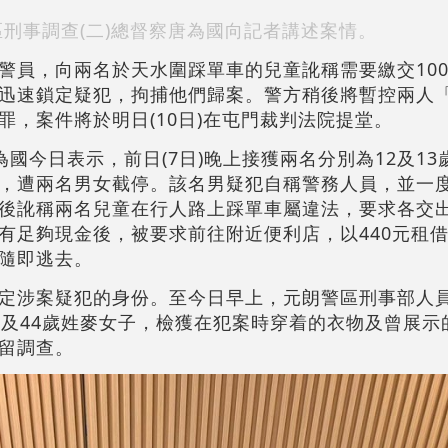
刑事調查(二)總督察唐為國向記者講述案情。
警員，向兩名於天水圍踩單車的兒童訛稱需要繳交100
迅速鎖定疑犯，拘捕他們歸案。警方稍後將暫控兩人
，案件將於明日(10日)在屯門裁判法院提堂。
為國今日表示，前日(7日)晚上接獲兩名分別為12及1
，遭兩名男女截停。該名男疑犯自稱警務人員，並一
後訛稱兩名兒童在行人路上踩單車屬違法，要求各交出1
有足夠現金後，被要求前往附近便利店，以440元租
隨即逃去。
定涉案疑犯的身份。至今日早上，元朗警區刑事部人
子及44歲姓麥女子，檢獲在犯案時穿着的衣物及曾展示
留調查。