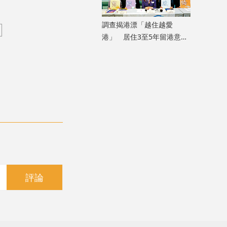
調查揭港漂「越住越愛
港」 居住3至5年留港意願
升至92%
評論