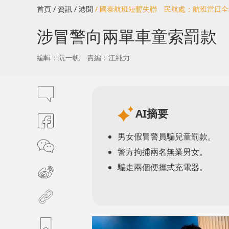
首頁
/ 資訊
/ 港聞
/ 國泰航班短暫失聯 民航處：航班當日
涉冒警向兩單車童索罰款
編輯：阮一帆
責編：江純力
AI摘要
男女假冒警員騙兒童罰款。
警方拘捕兩名無業男女。
騙走兩個便攜式充電器。