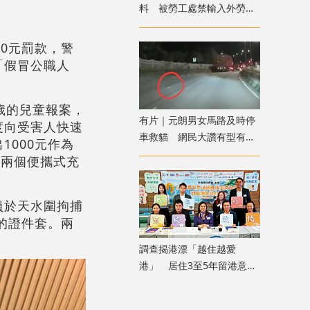
料 被勞工處禁輸入外勞一
年
0元罰款，警
「假冒公職人
3歲的兒童報案，
有片｜元朗男女馬路及時停
度向受害人快速
車救貓 網民大讚有型有愛
000元作為
心
借兩個便攜式充
員於天水圍拘捕
的證件套。兩
調查揭港漂「越住越愛
港」 居住3至5年留港意願
升至92%