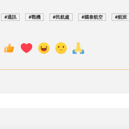
#通訊
#戰機
#民航處
#國泰航空
#航班