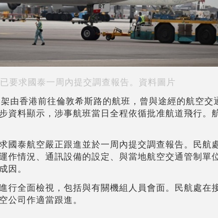
已要求國泰一周內提交調查報告。資料圖片
)一架由香港前往倫敦希斯路的航班，曾與途經的航空交
步資料顯示，涉事航班當日全程依循批准航道飛行。
求國泰航空嚴正跟進並於一周內提交調查報告。民航
運作情況、通訊設備的設定、與當地航空交通管制單
成因。
進行全面檢視，包括與有關機組人員會面。民航處在
空公司作適當跟進。