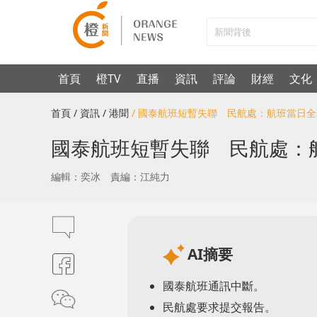
首頁
橙TV
直播
資訊
評論
財經
文化
首頁
/ 資訊
/ 港聞
/ 國泰航班短暫失聯 民航處：航班當日
國泰航班短暫失聯 民航處：
編輯：奕冰
責編：江純力
AI摘要
國泰航班通訊中斷。
民航處要求提交報告。