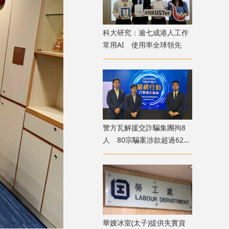
科大研究：逾七成港人工作
常用AI 使用率全球領先
​警方瓦解援交詐騙集團拘8
人 80宗騙案涉款超過620
萬
華嫂冰室(太子)提供失實資