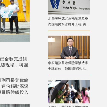
水務署完成北角福蔭道及荃
灣國瑞路水管維修工程 供水
凌晨起恢復正常
件已全數完成組
李家超指香港保險業滲透率
地盤現場，與團
全球首位 鼓勵開發跨境養
老和醫療保險產品
司副司長黃偉綸
。這份觸動深深
項目將陸續投入