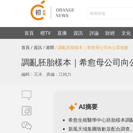
首頁
橙TV
直播
資訊
評論
財經
文化
首頁
/ 資訊
/ 港聞
/ 調亂胚胎樣本｜希愈母公司向公眾致歉
調亂胚胎樣本｜希愈母公司向
編輯：王冰
責編：江純力
AI摘要
希愈生殖醫學中心胚胎樣本調
新風天域集團致歉並配合調查