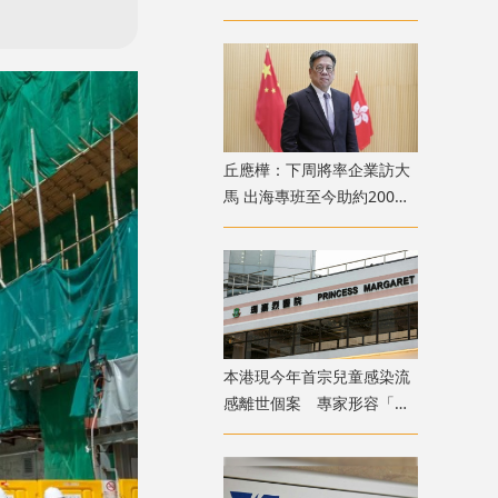
噪音問題爭執
丘應樺：下周將率企業訪大
馬 出海專班至今助約200間
企業落戶香港
本港現今年首宗兒童感染流
感離世個案 專家形容「三
疫夾擊」籲勿掉以輕心