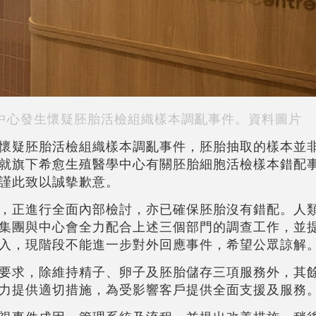
中心發生懷疑胚胎活檢組織樣本調亂事件。資料圖片
懷疑胚胎活檢組織樣本調亂事件，胚胎抽取的樣本並
就旗下希愈生殖醫學中心有關胚胎細胞活檢樣本錯配
謹此致以誠摰歉意。
，正進行全面內部檢討，亦已確保胚胎沒有錯配。人
集團與中心會全力配合上述三個部門的調查工作，並
入，現階段不能進一步對外回應事件，希望公眾諒解
要求，除維持精子、卵子及胚胎儲存三項服務外，其
力提供適切措施，為受影響客戶提供全面支援及服務