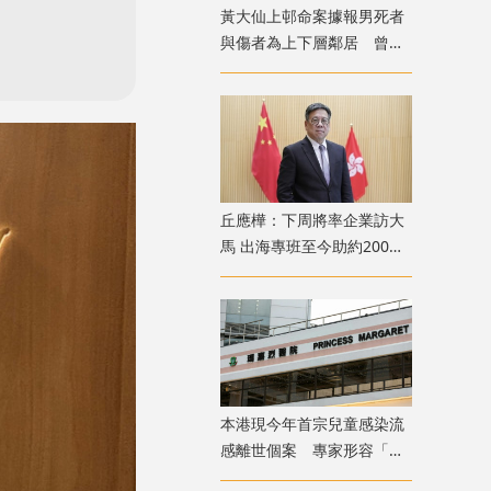
黃大仙上邨命案據報男死者
與傷者為上下層鄰居 曾因
噪音問題爭執
丘應樺：下周將率企業訪大
馬 出海專班至今助約200間
企業落戶香港
本港現今年首宗兒童感染流
感離世個案 專家形容「三
疫夾擊」籲勿掉以輕心