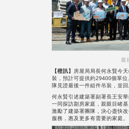
最
【橙訊】
房屋局局長何永賢今天(
裝，預計可提供約29400個
隊見證最後一件組件吊裝，並回顧
何永賢引述建築署副署長王安華
一同探訪劏房家庭，親眼目睹基
激勵了建築署團隊，決心盡快改
服務，惠及更多有需要的家庭。