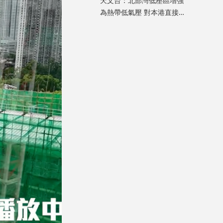
天文台：北部灣低壓區增強
為熱帶低氣壓 對本港直接威
脅不大