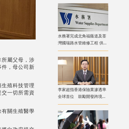
水務署完成北角福蔭道及荃
灣國瑞路水管維修工程 供水
凌晨起恢復正常
非所屬父母，涉
事件，母公司新
類生殖科技管理
李家超指香港保險業滲透率
提交一切所需資
全球首位 鼓勵開發跨境養
。
老和醫療保險產品
餘有關生殖醫學
。