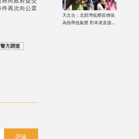
後將向政府提交
事件再次向公眾
天文台：北部灣低壓區增強
為熱帶低氣壓 對本港直接威
脅不大
#警方調查
評論