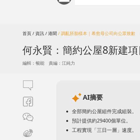
首頁
/ 資訊
/ 港聞
/ 調亂胚胎樣本｜希愈母公司向公眾致歉
何永賢：簡約公屋8新建項
編輯：暢能
責編：江純力
AI摘要
全部簡約公屋組件完成組裝。
預計提供約29400個單位。
工程實現「三日一層」速度。