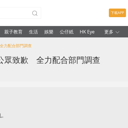
下載APP
親子教育
生活
娛樂
公仔紙
HK Eye
更多
 全力配合部門調查
公眾致歉 全力配合部門調查
亂。
。