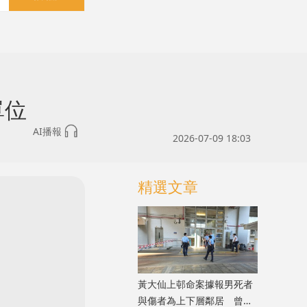
單位
AI播報
2026-07-09 18:03
精選文章
黃大仙上邨命案據報男死者
與傷者為上下層鄰居 曾因