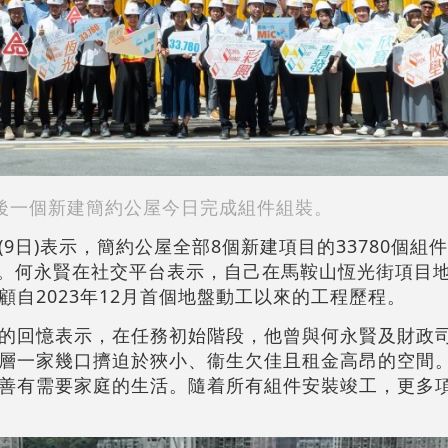
後一個新建簡約公屋今日完成組件組裝。
9日)表示，簡約公屋全部8個新建項目的33780個組
單位。何永賢在社交平台表示，自己在馬鞍山恆光街項目
自2023年12月首個地盤動工以來的工程歷程。
的回憶表示，在任務初始階段，他曾與何永賢及財政
層一家幾口擠迫於狹小、衞生欠佳且租金高昂的空間
善有需要家庭的生活。隨着所有組件安裝竣工，更多