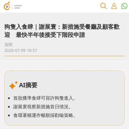
狗隻入食肆｜謝展寰：新措施受餐廳及顧客歡
迎 最快半年後接受下階段申請
港聞
2026-07-09 16:57
AI摘要
首批獲準食肆可容許狗隻進入。
謝展寰視察新措施首日情況。
食環署稱運作暢順採勸喻策略。