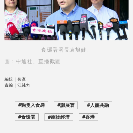
食環署署長袁旭健。
圖：中通社、直播截圖
編輯 | 俊彥
責編 | 江純力
#狗隻入食肆
#謝展寰
#人寵共融
#食環署
#寵物經濟
#香港