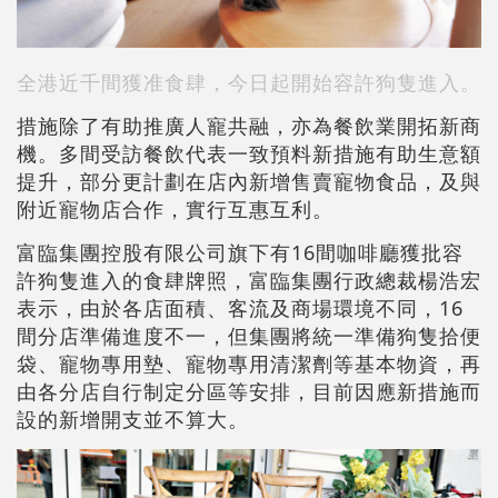
全港近千間獲准食肆，今日起開始容許狗隻進入。
措施除了有助推廣人寵共融，亦為餐飲業開拓新商
機。多間受訪餐飲代表一致預料新措施有助生意額
提升，部分更計劃在店內新增售賣寵物食品，及與
附近寵物店合作，實行互惠互利。
富臨集團控股有限公司旗下有16間咖啡廳獲批容
許狗隻進入的食肆牌照，富臨集團行政總裁楊浩宏
表示，由於各店面積、客流及商場環境不同，16
間分店準備進度不一，但集團將統一準備狗隻拾便
袋、寵物專用墊、寵物專用清潔劑等基本物資，再
由各分店自行制定分區等安排，目前因應新措施而
設的新增開支並不算大。