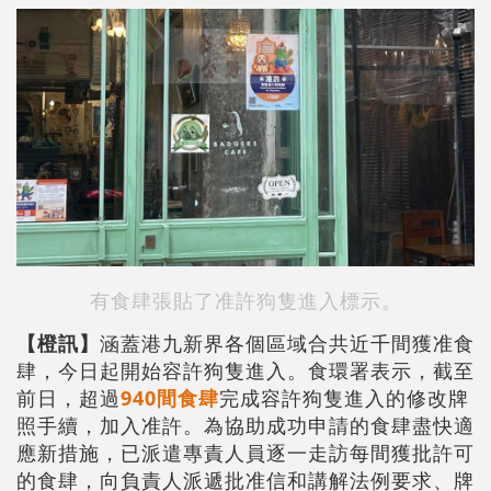
有食肆張貼了准許狗隻進入標示。
【橙訊】
涵蓋港九新界各個區域合共近千間獲准食
肆，今日起開始容許狗隻進入。食環署表示，截至
前日，超過
940間食肆
完成容許狗隻進入的修改牌
照手續，加入准許。為協助成功申請的食肆盡快適
應新措施，已派遣專責人員逐一走訪每間獲批許可
的食肆，向負責人派遞批准信和講解法例要求、牌