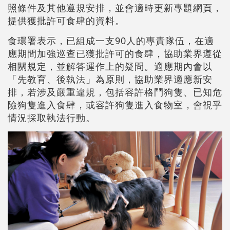
照條件及其他遵規安排，並會適時更新專題網頁，
提供獲批許可食肆的資料。
食環署表示，已組成一支90人的專責隊伍，在適
應期間加強巡查已獲批許可的食肆，協助業界遵從
相關規定，並解答運作上的疑問。適應期內會以
「先教育、後執法」為原則，協助業界適應新安
排，若涉及嚴重違規，包括容許格鬥狗隻、已知危
險狗隻進入食肆，或容許狗隻進入食物室，會視乎
情況採取執法行動。