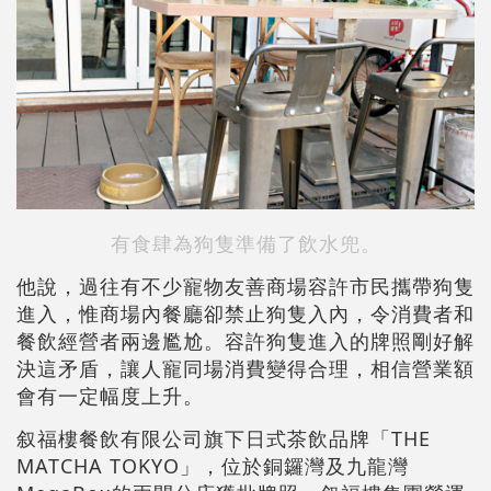
有食肆為狗隻準備了飲水兜。
他說，過往有不少寵物友善商場容許市民攜帶狗隻
進入，惟商場內餐廳卻禁止狗隻入內，令消費者和
餐飲經營者兩邊尷尬。容許狗隻進入的牌照剛好解
決這矛盾，讓人寵同場消費變得合理，相信營業額
會有一定幅度上升。
叙福樓餐飲有限公司旗下日式茶飲品牌「THE
MATCHA TOKYO」，位於銅鑼灣及九龍灣