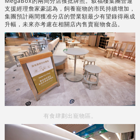
MegaBox的兩間分店獲批牌照。叙福樓集團營運
支援經理詹家豪認為，飼養寵物的市民持續增加，
集團預計兩間獲准分店的營業額最少有望錄得兩成
升幅，未來亦考慮在相關店內售賣寵物食品。
有食肆劃出寵物區。