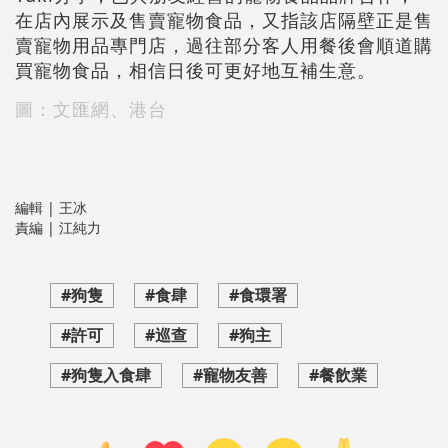
在店內展示及售賣寵物食品，又指該店隔壁正是售
賣寵物用品專門店，過往部分客人用餐後會順道購
買寵物食品，相信日後可更好地互補生意。
圖：文匯網、港台
編輯 | 王冰
責編 | 江純力
#狗隻
#食肆
#食環署
#許可
#巡查
#狗主
#狗隻入食肆
#寵物友善
#餐飲業