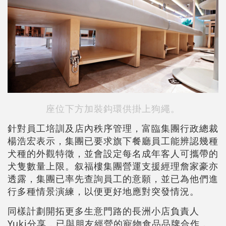
座位下方加裝鈎環供掛上狗繩。
針對員工培訓及店內秩序管理，富臨集團行政總裁
楊浩宏表示，集團已要求旗下餐廳員工能辨認幾種
犬種的外觀特徵，並會設定每名成年客人可攜帶的
犬隻數量上限。叙福樓集團營運支援經理詹家豪亦
透露，集團已率先查詢員工的意願，並已為他們進
行多種情景演練，以便更好地應對突發情況。
同樣計劃開拓更多生意門路的長洲小店負責人
Yuki分享，已與朋友經營的寵物食品品牌合作，