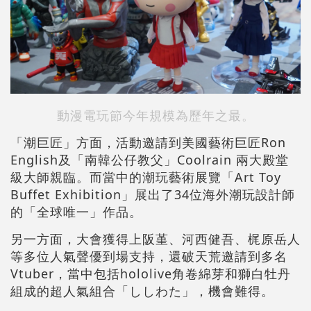
動漫電玩節今年規模為歷年之最。
「潮巨匠」方面，活動邀請到美國藝術巨匠Ron
English及「南韓公仔教父」Coolrain 兩大殿堂
級大師親臨。而當中的潮玩藝術展覽「Art Toy
Buffet Exhibition」展出了34位海外潮玩設計師
的「全球唯一」作品。
另一方面，大會獲得上阪堇、河西健吾、梶原岳人
等多位人氣聲優到場支持，還破天荒邀請到多名
Vtuber，當中包括hololive角卷綿芽和獅白牡丹
組成的超人氣組合「ししわた」，機會難得。