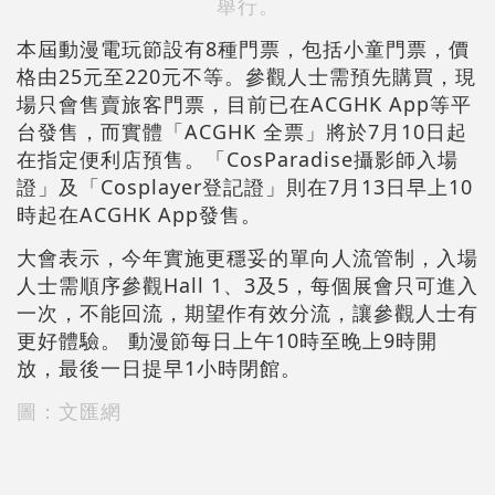
舉行。
本屆動漫電玩節設有8種門票，包括小童門票，價
格由25元至220元不等。參觀人士需預先購買，現
場只會售賣旅客門票，目前已在ACGHK App等平
台發售，而實體「ACGHK 全票」將於7月10日起
在指定便利店預售。「CosParadise攝影師入場
證」及「Cosplayer登記證」則在7月13日早上10
時起在ACGHK App發售。
大會表示，今年實施更穩妥的單向人流管制，入場
人士需順序參觀Hall 1、3及5，每個展會只可進入
一次，不能回流，期望作有效分流，讓參觀人士有
更好體驗。 動漫節每日上午10時至晚上9時開
放，最後一日提早1小時閉館。
圖：文匯網