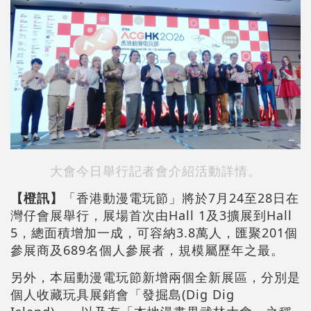
大會今日舉行記者會介紹活動詳情。
【橙訊】
「香港動漫電玩節」將於7月24至28日在
灣仔會展舉行，展場首次由Hall 1及3擴展到Hall
5，總面積增加一成，可容納3.8萬人，匯聚201個
參展商及689名個人參展者，規模屬歷年之最。
另外，本屆動漫電玩節新增兩個全新展區，分別是
個人收藏玩具展銷會「發掘島(Dig Dig