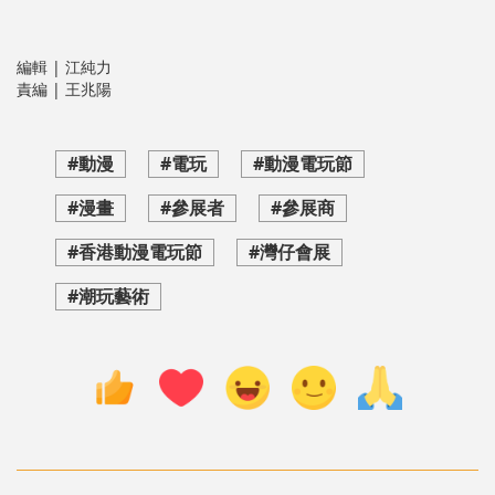
編輯 | 江純力
責編 | 王兆陽
#動漫
#電玩
#動漫電玩節
#漫畫
#參展者
#參展商
#香港動漫電玩節
#灣仔會展
#潮玩藝術