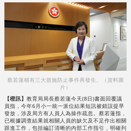
蔡若蓮稱有三大措施防止事件再發生。（資料圖
片）
【橙訊】
教育局局長蔡若蓮今天(8日)書面回覆議
員指，今年6月小一統一派位結果短訊被錯誤提早
發放，涉及局方有人員人為
操作疏忽。
蔡若蓮指，
已根據調查結果就相關人員的缺欠及不足作出相關
跟進工作，包括編訂清晰的內部工作指引，明確列