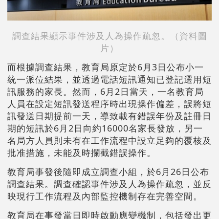
調查結果顯示
事件涉及人為操作疏忽。（資料圖
片）
而根據調查結果，教育局原定於6月3日公布小一
統一派位結果，並透過電話短訊通知已登記選用短
訊服務的家長。然而，6月2日當天，一名教育局
人員在設定短訊發送程序時出現操作偏差，誤將短
訊發送日期提前一天，導致載有錯誤年份及註冊日
期的短訊於6月2日向約16000名家長發放，
另一
名局方人員則未有在工作流程中設立足夠的覆核及
批准措施，未能及時攔截錯誤操作。
教育局事發後隨即成立調查小組，於6月26日公布
調查結果。調查確認事件涉及人為操作疏忽，並反
映現行工作流程及內部監控機制存在完善空間。
教育局在事發當日即時啟動應變機制，包括發出更