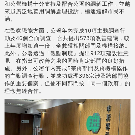
和公營機構十分支持及配合公署的調解工作，並越
來越廣泛地善用調解處理投訴，極速緩解市民不
滿。
在監察職能方面，公署年內完成10項主動調查行
動及46個全面調查，合共提出573項改善建議，較
上年度增加逾一倍，全數獲相關部門及機構接納。
此外，公署透過「觀點制度」提出912項建設性意
見，在指出可改善之處的同時肯定部門的良好措
施。另外，公署年內完成5宗跨部門及跨機構協作
的主動調查行動，並成功處理396宗涉及跨部門協
作的重要個案，促使不同部門按「同一個政府」的
理念無縫合作。