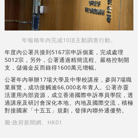
年報稱年內完成10項主動調查行動。
年度內公署共接到5167宗申訴個案，完成處理
5012宗，另外，公署通過精簡流程、嚴格控制開
支，儲備金反而錄得1600萬元增幅。
公署年內舉辦17場大學及中學校講座，參與7場職
業展覽，成功接觸逾66,000名年青人。公署亦靈
活運用內部資源，成立香港國際申訴專員學院，透
過講座及研討會深化本地、內地及國際交流，積極
對接國家「十五五」規劃，發揮內聯外通優勢。
圖:政府新聞網、HK01