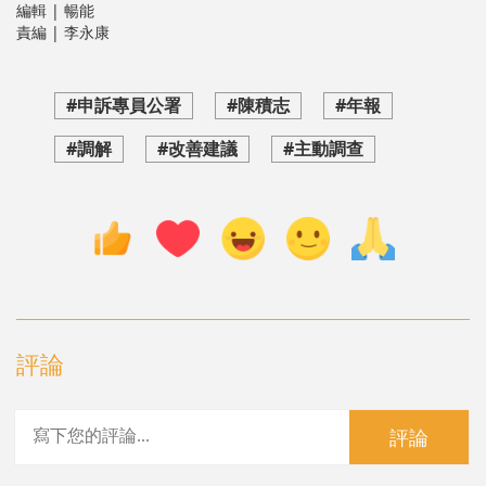
編輯 | 暢能
責編 | 李永康
#申訴專員公署
#陳積志
#年報
#調解
#改善建議
#主動調查
評論
評論