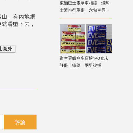
東涌巴士電單車相撞 鐵騎
士遭拖行重傷 六旬車長涉
落山。有內地網
危駕被捕
後就滑墮下去，
山意外
衞生署續查多店檢140盒未
註冊止痛藥 兩男被捕
評論