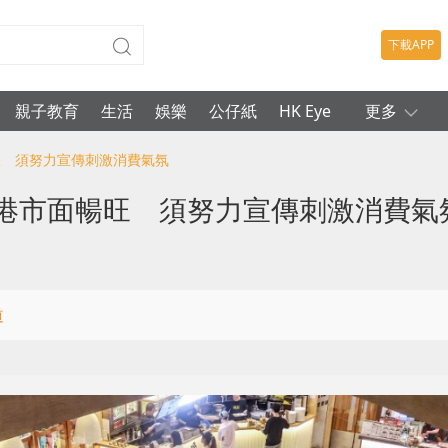
下載APP
親子教育
生活
娛樂
公仔紙
HK Eye
更多
旺 須努力宣傳刺激消費氣氛
本港市面暢旺 須努力宣傳刺激消費氣
道