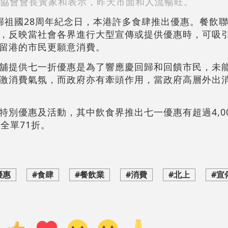
協會會長黃家和表示，昨天市面和人流暢旺。
歸祖國28周年紀念日，本港許多食肆推出優惠。餐飲
，反映當社會各界進行大型宣傳或提供優惠時，可吸
留港的市民更願意消費。
舖提供七一折優惠是為了響應慶回歸和回饋市民，未
激消費氣氛，而政府亦有牽頭作用，當政府高層外出
特別優惠及活動，其中飲食界推出七一優惠有超過4,0
全單71折。
優惠
#食肆
#餐飲業
#消費
#北上
#宣