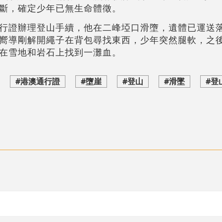
斷，確定少年已無生命體徵。
行證辦理登山手續，他在二峰埡口滑墮，遺體已運送
嚮導剛解開繩子在背包尋找東西，少年突然腿軟，之
在雪地和岩石上找到一灘血。
#港澳通行證
#墮崖
#登山
#滑墜
#登