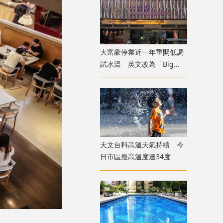
大富豪停業近一年重開低調
試水溫 英文改為「Big
Boss Century」
天文台料高溫天氣持續 今
日市區最高溫度達34度