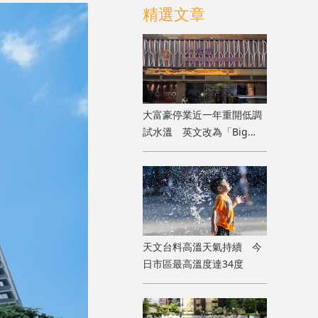
精選文章
大富豪停業近一年重開低調
試水溫 英文改為「Big
Boss Century」
天文台料高溫天氣持續 今
日市區最高溫度達34度