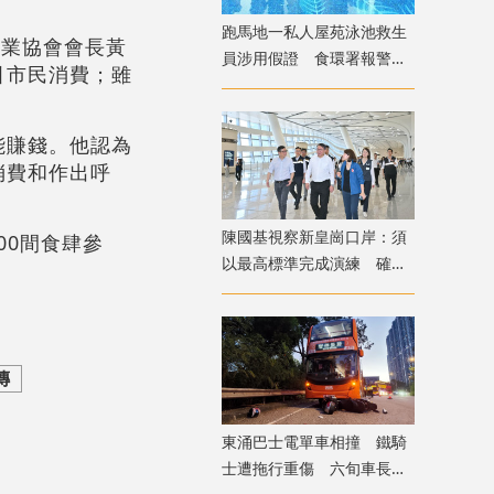
跑馬地一私人屋苑泳池救生
聯業協會會長黃
員涉用假證 食環署報警並
引市民消費；雖
關池
能賺錢。他認為
消費和作出呼
陳國基視察新皇崗口岸：須
00間食肆參
以最高標準完成演練 確保
通關萬無一失
傳
東涌巴士電單車相撞 鐵騎
士遭拖行重傷 六旬車長涉