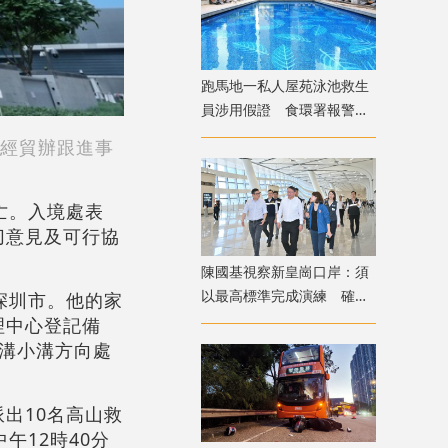
跑馬地一私人屋苑泳池救生
員涉用假證 食環署報警並
關池
都經貿辦跟進事
亡。入境處表
切意見及可行協
陳國基視察新皇崗口岸：須
以最高標準完成演練 確保
深圳市。他的家
通關萬無一失
理中心登記備
溝小溝方向處
出10名高山救
午12時40分