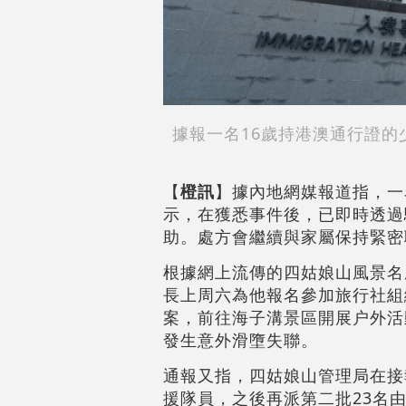
據報一名16歲持港澳通行證
【
橙訊
】據內地網媒報道指，一
示，在獲悉事件後，已即時透過
助。處方會繼續與家屬保持緊密
根據網上流傳的四姑娘山風景名
長上周六為他報名參加旅行社組
案，前往海子溝景區開展户外活
發生意外滑墮失聯。
通報又指，四姑娘山管理局在接
援隊員，之後再派第二批23名