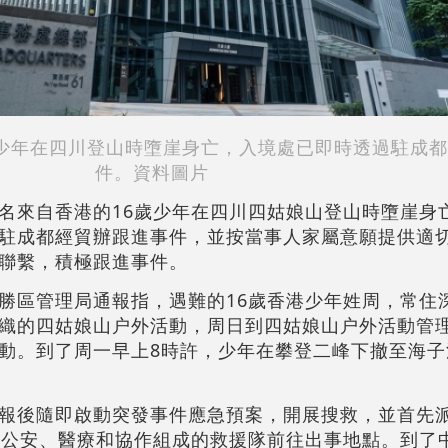
的少年在四川登山時墮崖身亡，入境處已即時透過駐成
件。資料圖片
名來自香港的16歲少年在四川四姑娘山登山時墮崖身
駐成都經貿辦跟進事件，並按當事人家屬意願提供適
聯繫，積極跟進事件。
勝區管理局通報指，遇難的16歲香港少年姓周，常住
織的四姑娘山户外活動，周日到四姑娘山户外活動管
動。到了周一早上8時許，少年在攀登二峰下撤至海子
報後隨即啟動突發事件應急預案，開展搜救，並首先派
由公安、醫療和協作組成的救援隊前往出事地點。到了中