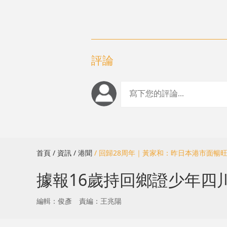
評論
首頁
/ 資訊
/ 港聞
/ 回歸28周年｜黃家和：昨日本港市面暢
據報16歲持回鄉證少年四
編輯：俊彥
責編：王兆陽