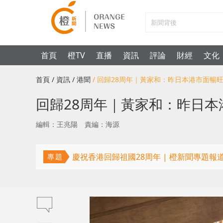
首頁
橙TV
直播
資訊
評論
財經
文化
首頁
/ 資訊
/ 港聞
/ 回歸28周年｜黃家和：昨日本港市面暢
回歸28周年｜黃家和：昨日
編輯：王兆陽
責編：海源
慶祝香港回歸祖國28周年 | 橙新聞專題報
專題