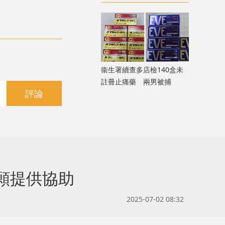
危駕被捕
衞生署續查多店檢140盒未
註冊止痛藥 兩男被捕
評論
願提供協助
2025-07-02 08:32