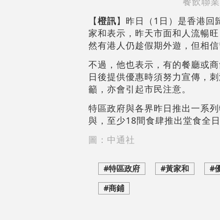
餐飲聯業
【
橙訊
】昨日（1日）是香港回
家和表示，昨天市面和人流暢旺
然有港人仍趁假期外遊，但相信
不過，他也表示，有的餐廳或商
日後提供優惠時須努力宣傳，刺
籲，亦會引起市民注意。
特區政府與各界昨日推出一系列
與，至少18間食肆推出堂食全日
圖：中通社
#特區政府
#黃家和
#
#商鋪