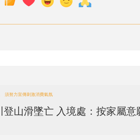
旺 須努力宣傳刺激消費氣氛
川登山滑墜亡 入境處：按家屬意