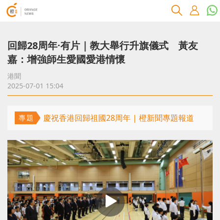
回歸28周年·有片｜教大舉行升旗儀式 黃友
嘉：增強師生愛國愛港情懷
港聞
2025-07-01 15:04
慶祝香港回歸祖國28周年 | 橙新聞專題報道
專題