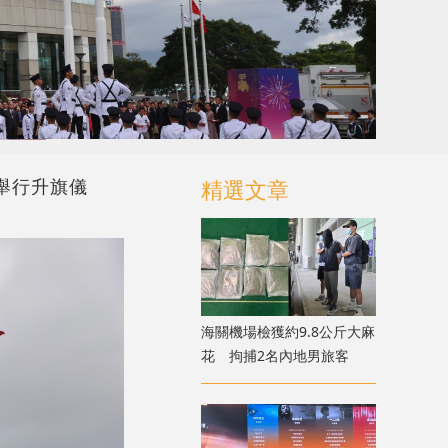
舉行升旗儀
精選文章
海關機場檢獲約9.8公斤大麻
花 拘捕2名內地男旅客