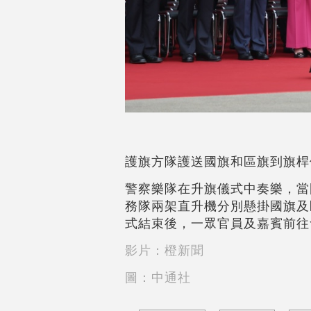
護旗方隊護送國旗和區旗到旗桿
警察樂隊在升旗儀式中奏樂，當
務隊兩架直升機分別懸掛國旗及
式結束後，一眾官員及嘉賓前往
影片：橙新聞
圖：中通社