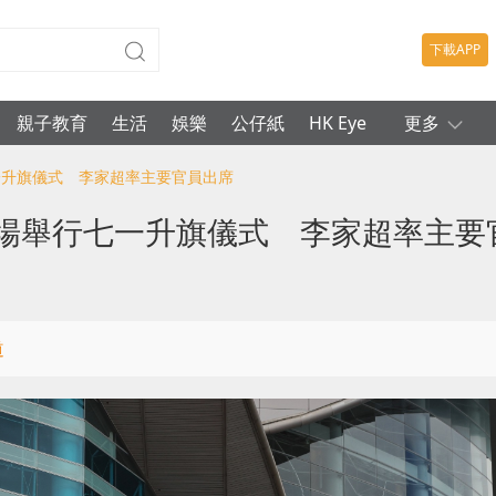
下載APP
親子教育
生活
娛樂
公仔紙
HK Eye
更多
七一升旗儀式 李家超率主要官員出席
廣場舉行七一升旗儀式 李家超率主要
道