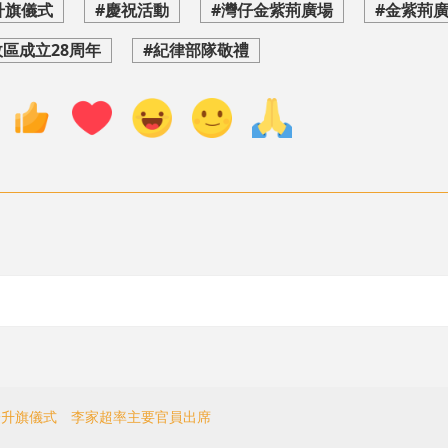
升旗儀式
#慶祝活動
#灣仔金紫荊廣場
#金紫荊
區成立28周年
#紀律部隊敬禮
七一升旗儀式 李家超率主要官員出席