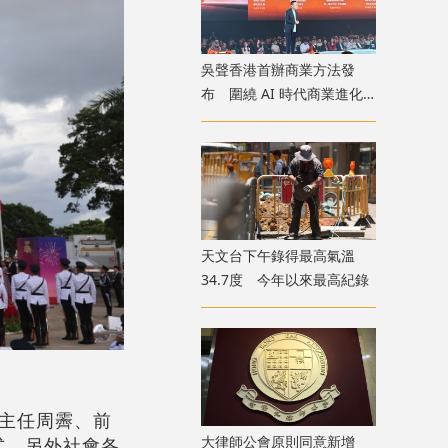
吳聲香港首辦商業方法發
布 圍繞 AI 時代商業進化
探討未來趨勢
天文台下午錄得最高氣溫
34.7度 今年以來最高紀錄
主任周霽、前
大律師公會原則同意新增
式。另外社會各