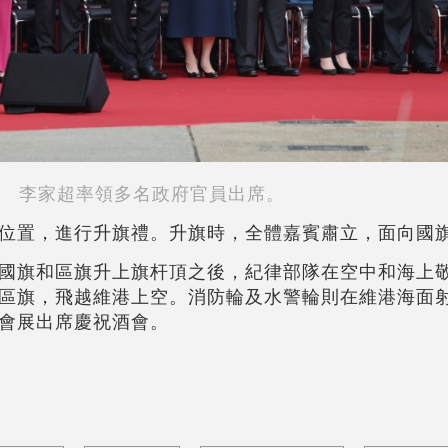
李家超率領多名政府官員出席。
位置，進行升旗禮。升旗時，全體嘉賓肅立，面向國
國旗和區旗升上旗杆頂之後，紀律部隊在空中和海上
區旗，飛越維港上空。消防輪及水警輪則在維港海面
會展出席慶祝酒會。