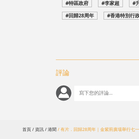
#特區政府
#李家超
#
#回歸28周年
#香港特別行政
評論
首頁
/ 資訊
/ 港聞
/ 有片．回歸28周年｜金紫荊廣場舉行