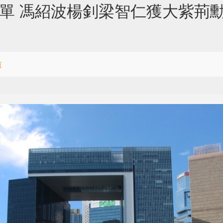
名單 馮紹波楊釗梁智仁獲大紫荊
道