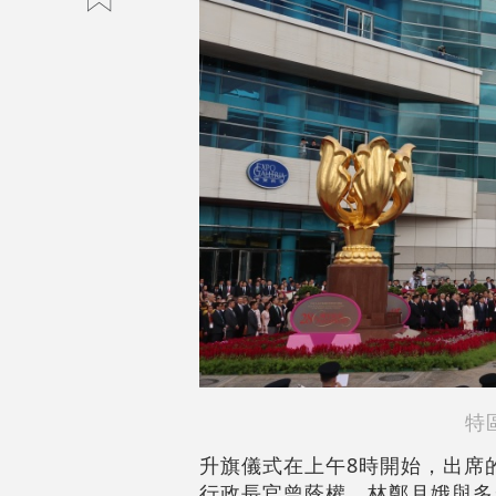
特
升旗儀式在上午8時開始，出席
行政長官曾蔭權、林鄭月娥與多