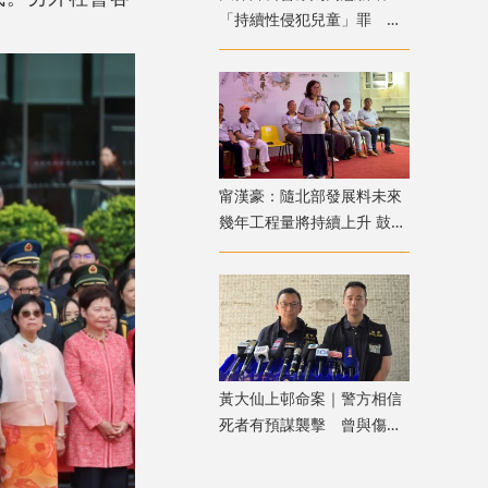
「持續性侵犯兒童」罪 強
調須有嚴格程序保障措施
甯漢豪：隨北部發展料未來
幾年工程量將持續上升 鼓勵
青年積極裝備自己
黃大仙上邨命案｜警方相信
死者有預謀襲擊 曾與傷者
就噪音問題多次爭執