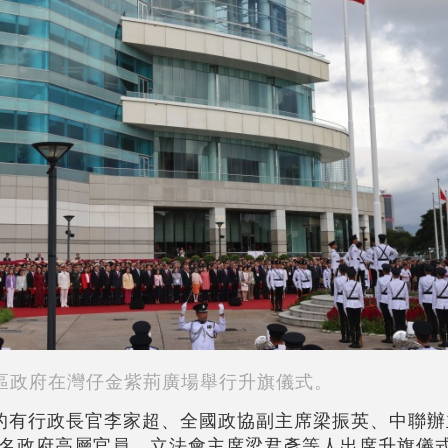
區政府在灣仔金紫荊廣場舉行升旗儀式。
的有行政長官李家超、全國政協副主席梁振英、中聯辦
名政府高層官員、立法會主席梁君彥等人出席升旗儀