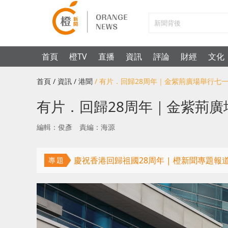
首頁
橙TV
直播
資訊
評論
財經
文化
首頁
/ 資訊
/ 港聞
/ 有片．回歸28周年｜金紫荊廣場舉行
有片．回歸28周年｜金紫荊
編輯：俊彥
責編：海源
慶祝香港回歸祖國28周年 | 橙新聞專題報
專題