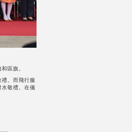
旗和區旗。
敬禮。而飛行服
射水敬禮。在儀