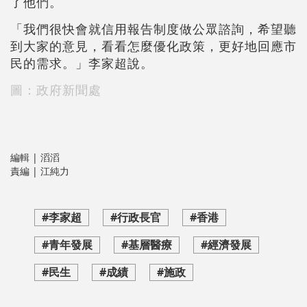
了他們。
「我們很快會就信用報告制度做公眾諮詢，希望聽
到大家的意見，看看怎麼優化政策，更好地回應市
民的需求。」李家超說。
圖：政府新聞處
編輯 | 滔滔
責編 | 江純力
#李家超
#行政長官
#香港
#青年發展
#基層醫療
#經濟發展
#民生
#成績
#施政