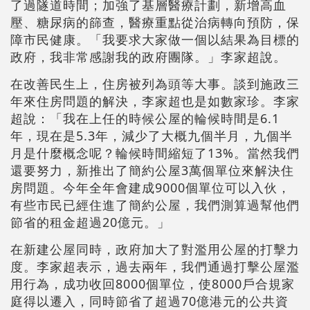
了過隧道時間；加強了基層醫療計劃，新增高血
壓、糖尿病的篩查，醫療重點從治病轉向預防，保
障市民健康。「我要求大家做一個以結果為目標的
政府，我非常感謝我的政府團隊。」李家超說。
在改善民生上，住房被列為頭等大事。談到施政三
年來住房問題的解決，李家超也是如數家珍。李家
超說：「我在上任的時候公屋的輪候時間是6.1
年，現在是5.3年，減少了大概九個半月，九個半
月是什麼概念呢？輪候時間縮短了13%。當然我們
還要努力，新推出了簡約公屋3萬個單位來解決住
房問題。今年全年會建成9000個單位可以入伙，
有些市民已經住進了簡約公屋，我們測算過幫他們
節省的租金超過20億元。」
在新建公屋同時，政府加大了對濫用公屋的打擊力
度。李家超表示，過去兩年，我們通過打擊公屋濫
用行為，成功收回8000個單位，使8000戶合規家
庭得以遷入，同時節省了超過70億港元的公共資