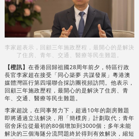
李家超表示，回顧三年施政歷程，最開心的是解決
了住房、青年、交通、醫療等民生難題。
【橙訊】
在香港回歸祖國28周年前夕，特區行政
長官李家超在接受「同心築夢 共謀發展」粵港澳
媒體灣區行第四場聯合採訪團視頻訪問。他表示，
回顧三年施政歷程，最開心的是解決了住房、青
年、交通、醫療等民生難題。
李家超說，在同事努力下，超過10年的劏房難題
即將通過立法解決，用「簡樸房」計劃取代；青年
宿舍床位從最初的80個增加到3000個；多年未能
解決的三個海隧分流問題終於得到有效解決，縮短