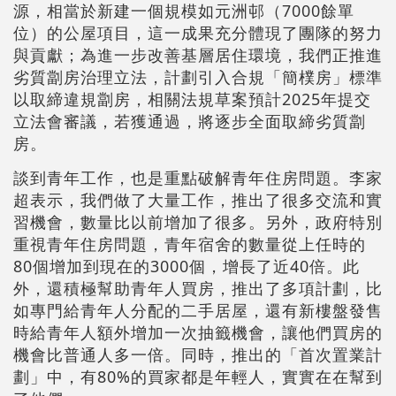
源，相當於新建一個規模如元洲邨（7000餘單
位）的公屋項目，這一成果充分體現了團隊的努力
與貢獻；為進一步改善基層居住環境，我們正推進
劣質劏房治理立法，計劃引入合規「簡樸房」標準
以取締違規劏房，相關法規草案預計2025年提交
立法會審議，若獲通過，將逐步全面取締劣質劏
房。
談到青年工作，也是重點破解青年住房問題。李家
超表示，我們做了大量工作，推出了很多交流和實
習機會，數量比以前增加了很多。另外，政府特別
重視青年住房問題，青年宿舍的數量從上任時的
80個增加到現在的3000個，增長了近40倍。此
外，還積極幫助青年人買房，推出了多項計劃，比
如專門給青年人分配的二手居屋，還有新樓盤發售
時給青年人額外增加一次抽籤機會，讓他們買房的
機會比普通人多一倍。同時，推出的「首次置業計
劃」中，有80%的買家都是年輕人，實實在在幫到