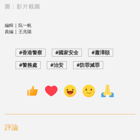
圖：影片截圖
編輯 | 阮一帆
責編 | 王兆陽
#香港警察
#國家安全
#蕭澤頤
#警務處
#治安
#防罪滅罪
評論