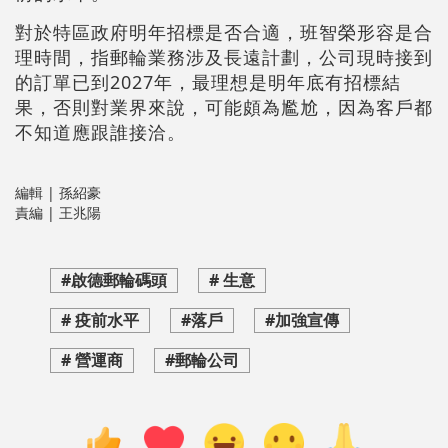
對於特區政府明年招標是否合適，班智榮形容是合
理時間，指郵輪業務涉及長遠計劃，公司現時接到
的訂單已到2027年，最理想是明年底有招標結
果，否則對業界來說，可能頗為尷尬，因為客戶都
不知道應跟誰接洽。
編輯 | 孫紹豪
責編 | 王兆陽
#啟德郵輪碼頭
# 生意
# 疫前水平
#落戶
#加強宣傳
# 營運商
#郵輪公司