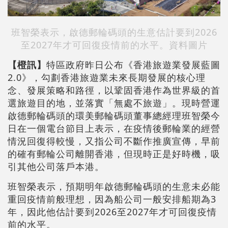
班智榮表示，啟德郵輪碼頭的生意估計要到2026
至2027年才可回復疫情前的水平。資料圖片
【橙訊】
特區政府昨日公布《香港旅遊業發展藍圖
2.0》，勾劃香港旅遊業未來長期發展的核心理
念、發展策略和路徑，以鞏固香港作為世界級的首
選旅遊目的地，並落實「無處不旅遊」。現時營運
啟德郵輪碼頭的環美郵輪碼頭董事總經理班智榮今
日在一個電台節目上表示，在疫情後郵輪業的經營
情況回復得較慢，又指公司不斷作推廣宣傳，早前
的確有郵輪公司離開香港，但現時正是好時機，吸
引其他公司落戶本港。
班智榮表示，預期明年啟德郵輪碼頭的生意未必能
重回疫情前般理想，因為船公司一般安排船期為3
年，因此他估計要到2026至2027年才可回復疫情
前的水平。