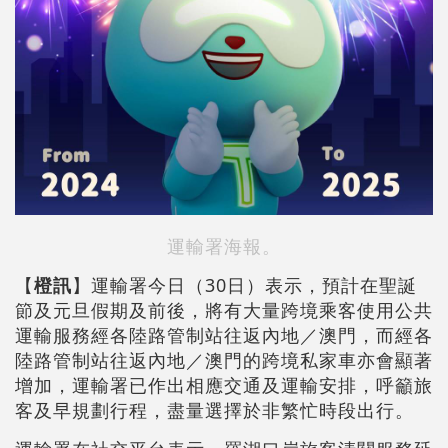
運輸署海報。
【
橙訊
】運輸署今日（30日）表示，預計在聖誕
節及元旦假期及前後，將有大量跨境乘客使用公共
運輸服務經各陸路管制站往返內地／澳門，而經各
陸路管制站往返內地／澳門的跨境私家車亦會顯著
增加，運輸署已作出相應交通及運輸安排，呼籲旅
客及早規劃行程，盡量選擇於非繁忙時段出行。