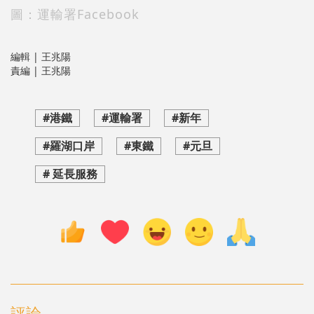
圖：運輸署Facebook
編輯 | 王兆陽
責編 | 王兆陽
#港鐵
#運輸署
#新年
#羅湖口岸
#東鐵
#元旦
# 延長服務
評論