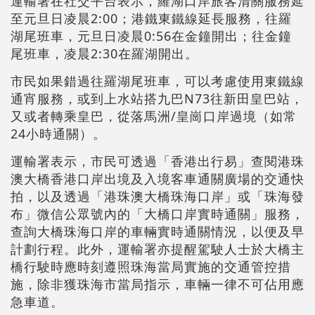
運輸署在社交平台表示，羅湖口岸旅客清關服務延
至元旦日凌晨2:00；港鐵東鐵線延長服務，往羅
湖尾班車，元旦日凌晨0:56在金鐘開出；往金鐘
尾班車，凌晨2:30在羅湖開出。
市民如果錯過往羅湖尾班車，可以考慮使用東鐵線
通宵服務，或到上水站搭九巴N73往新田皇巴站，
又或者轉乘皇巴，從落馬洲/皇崗口岸過境（如常
24小時通關）。
運輸署表示，市民可透過「香港出行易」查閱港珠
澳大橋香港口岸出境及入境客車通關廣場的交通快
拍，以及透過「港珠澳大橋珠海口岸」或「珠海發
布」微信公眾號內的「大橋口岸實時通關」服務，
查詢大橋珠海口岸的車輛實時通關情況，以便及早
計劃行程。此外，運輸署亦提醒駕駛人士於大橋主
橋行駛時應時刻遵照珠海當局實施的交通管控措
施，除非獲珠海市當局指示，車輛一律不可佔用應
急車道。