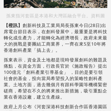
孫東指河套區是本港和大灣區融合平台。資料圖
【橙訊】
創新科技及工業局局長孫東今日(28日)出
席電台節目表示，在創科發展中，最重要是將科技
轉化成生產力，才能轉化為經濟增長，政府未來最
大的挑戰是要團結工商業界，一齊在來5至10年將
香港創科產業「搞上去」。
孫東表示，資金及土地都是現時發展創科的難題及
痛點，在資金方面，行政長官於《施政報告》提出
100億元「創科產業引導基金」 ，目的是要引領
社會的基金，投向當局希望投入的策略性創科產
業。土地方面，過去幾個月有跟科學園等機構緊密
磋商，希望在不久的將來推出新措施，吸引重點企
業在香港設廠，建立生產線。
政府上月公布《河套深港科技創新合作區香港園區