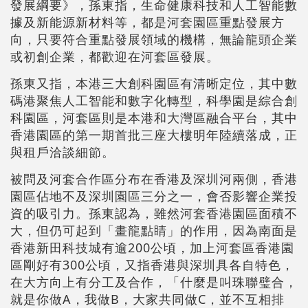
發展綱要》，孫東指，生命健康科技和人工智能數
據及新能源新材料等，都是河套園區重點發展方
向，只要符合重點發展領域的機構，無論龍頭企業
或初創企業，都歡迎在河套區發展。
孫東又指，本港三大創科園區有清晰定位，其中數
碼港聚焦人工智能和數字化轉型，科學園是綜合創
科園區，河套區則是本港和大灣區融合平台，其中
香港園區的第一期首批三座大樓明年陸續落成，正
與租戶洽談細節。
被問及河套合作區分布在香港及深圳河兩側，香港
園區佔地不及深圳園區三分之一，會否影響企業投
資的吸引力。孫東認為，雖然河套香港園區面積不
大，但仍可起到「畫龍點睛」的作用，因為南面是
香港新田科技城有逾200公頃，加上河套區香港園
區剛好有300公頃，又指香港與深圳具各自特色，
在大方向上有分工及合作，「什麼是叫珠聯璧合，
就是你做A，我做B，大家共同做C，並不互相排