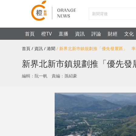
首頁
橙TV
直播
資訊
評論
財經
文化
首頁
/ 資訊
/ 港聞
/ 新界北新市鎮規劃推「優先發展區」 
新界北新市鎮規劃推「優先發
編輯：阮一帆
責編：孫紹豪