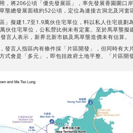
用，將206公頃「優先發展區」，率先發展香園圍口
草壟總發展面積約52公頃，定位為連接古洞北及河套
」擬建1.7至1.9萬伙住宅單位，料以私人住宅規劃
.6萬伙住宅單位，公私營比例未有定案。至於馬草壟擬建9
宅。發言人表示，新界北新市鎮及馬草壟造價未有估算。
，發言人指區內有條件採「片區開發」，但同時有大
方式會是「多元」，即包括政府土地平整、「片區開