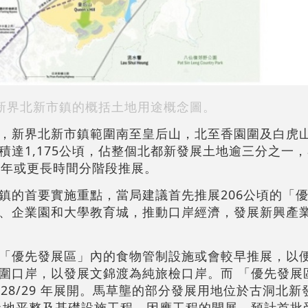
新界北新市鎮的概括土地用途概念圖。
，新界北新市鎮範圍南至皇后山，北至香園圍及白虎
積達1,175公頃，佔整個北都新發展土地逾三分之一
0年或更長時間分階段推展。
鎮的首要實施重點，當局建議首先推展206公頃的「優
、企業園和大學教育城，推動口岸經濟，發展新興產
「優先發展區」內的食物管制設施或會較早推展，以
圍口岸，以發展文錦渡為純旅檢口岸。而 「優先發展
28/29 年展開。馬草壟的部分發展用地位於古洞北
開土地平整及基礎設施工程。因應工程的開展，預計首批