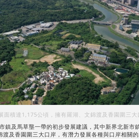
展面積達1,175公頃，擁有羅湖、文錦渡及香園圍三大
市鎮及馬草壟一帶的初步發展建議，其中新界北新市
、文錦渡及香園圍三大口岸，有潛力發展各種與口岸相關