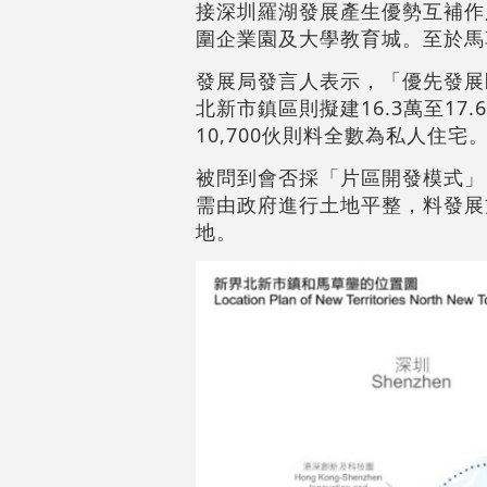
接深圳羅湖發展產生優勢互補作
圍企業園及大學教育城。至於馬
發展局發言人表示，「優先發展區
北新市鎮區則擬建16.3萬至17
10,700伙則料全數為私人住
被問到會否採「片區開發模式」
需由政府進行土地平整，料發展
地。