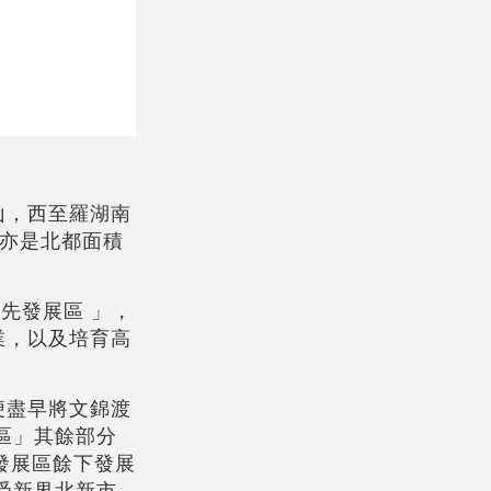
山，西至羅湖南
，亦是北都面積
先發展區 」，
業，以及培育高
便盡早將文錦渡
區」其餘部分
新發展區餘下發展
受新界北新市