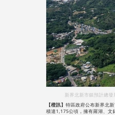
新界北新市鎮預計總發
【橙訊】
特區政府公布新界北新
積達1,175公頃，擁有羅湖