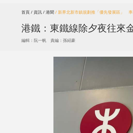
首頁
/ 資訊
/ 港聞
/ 新界北新市鎮規劃推「優先發展區」 
港鐵：東鐵線除夕夜往來
編輯：阮一帆
責編：孫紹豪