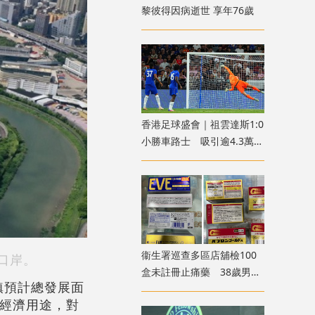
黎彼得因病逝世 享年76歲
香港足球盛會｜祖雲達斯1:0
小勝車路士 吸引逾4.3萬球
迷入場
衞生署巡查多區店舖檢100
口岸。
盒未註冊止痛藥 38歲男子
鎮預計總發展面
被捕
的經濟用途，對