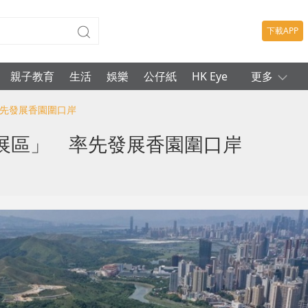
下載APP
親子教育
生活
娛樂
公仔紙
HK Eye
更多
率先發展香園圍口岸
展區」 率先發展香園圍口岸