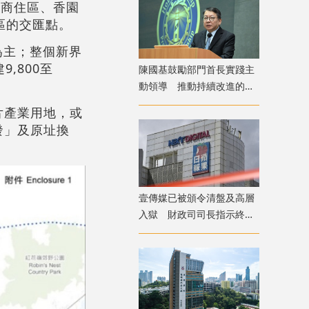
岸商住區、香園
區的交匯點。
為主；整個新界
,800至
陳國基鼓勵部門首長實踐主
動領導 推動持續改進的正
面文化
片產業用地，或
發」及原址換
壹傳媒已被頒令清盤及高層
入獄 財政司司長指示終止
調查壹傳媒事務