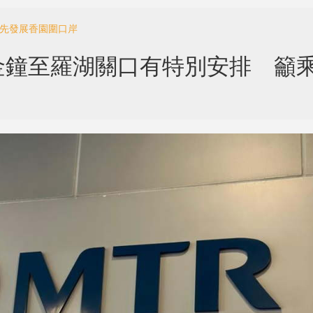
率先發展香園圍口岸
金鐘至羅湖關口有特別安排 籲