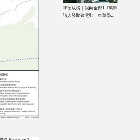
聯招放榜｜誤向全部1.1萬申
請人發取錄電郵 東華學院
致歉指屬人為疏忽