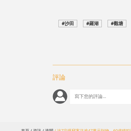
#沙田
#羅湖
#觀塘
評論
首頁
/ 資訊
/ 港聞
/ 涉7宗爆竊案盜逾47萬元財物 60歲積