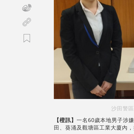
沙田警區
【橙訊】
一名60歲本地男子涉
田、葵涌及觀塘區工業大廈內，