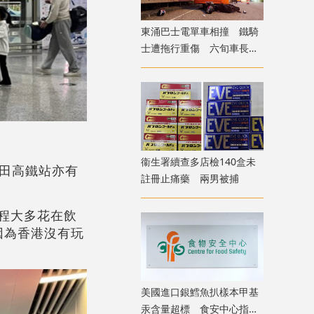
東涌巴士電單車相撞 鐵騎
士遭拖行重傷 六旬車長涉
危駕被捕
衞生署續查多店檢140盒未
田高鐵站亦有
註冊止痛藥 兩男被捕
旅程大多花在飲
因為香港沒有玩
美國進口銀鱈魚扒樣本甲基
汞含量超標 食安中心指令