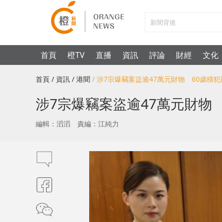
首頁
橙TV
直播
資訊
評論
財經
文化
首頁
/ 資訊
/ 港聞
/ 涉7宗爆竊案盜逾47萬元財物 60歲積
涉7宗爆竊案盜逾47萬元財物
編輯：滔滔
責編：江純力