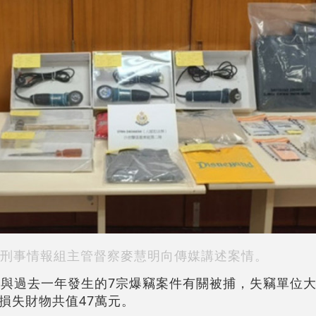
刑事情報組主管督察麥慧明向傳媒講述案情。
嫌與過去一年發生的7宗爆竊案件有關被捕，失竊單位
損失財物共值47萬元。