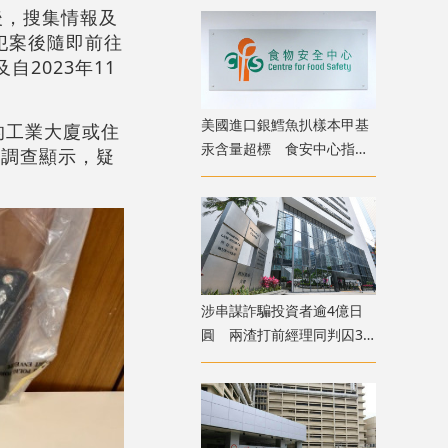
後，搜集情報及
犯案後隨即前往
2023年11
美國進口銀鱈魚扒樣本甲基
的工業大廈或住
汞含量超標 食安中心指令
。調查顯示，疑
下架
涉串謀詐騙投資者逾4億日
圓 兩渣打前經理同判囚3
年