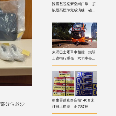
陳國基視察新皇崗口岸：須
以最高標準完成演練 確保
通關萬無一失
東涌巴士電單車相撞 鐵騎
士遭拖行重傷 六旬車長涉
危駕被捕
衞生署續查多店檢140盒未
大部分位於沙
註冊止痛藥 兩男被捕