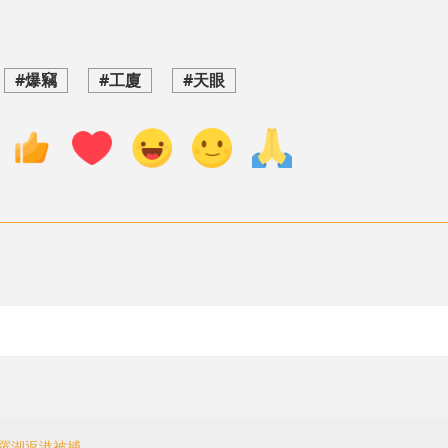
#爆竊
#工廈
#天眼
犯羅湖返港被捕