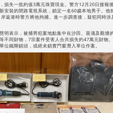
，損失一批約值3萬元珠寶現金。警方12月20日接報
新安裝的閉路電視系統，鎖定一名60歲本地男子。他
口岸返港時警方將他拘捕。進一步調查後，疑犯同時涉及自
慧明表示，被捕男犯案地點集中在沙田、葵涌及觀塘
等不同財物，7宗案件受害人合共損失約47萬元財物
單位鐵閘鎖頭，或經未鎖實門窗潛入單位作案。