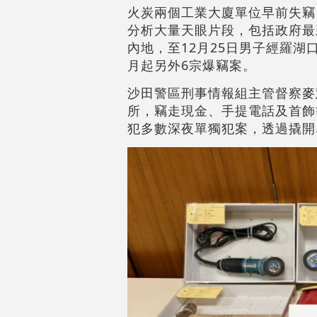
火炭兩個工業大廈單位早前失竊
分析大量天眼片段，包括政府最
內地，至12月25日男子經羅湖
月起另外6宗爆竊案。
沙田警區刑事情報組主管督察麥
所，竊走現金、手提電話及首飾
犯多數深夜單獨犯案，透過撬開