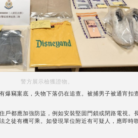
警方展示檢獲證物。
有爆竊案底，失物下落仍在追查。被捕男子被通宵扣
住戶都應加強防盜，例如安裝堅固門鎖或閉路電視。
法之徒有機可乘。如發現單位附近有可疑人，應即時