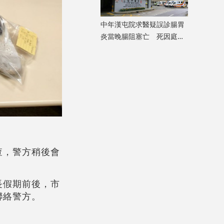
中年漢屯院求醫疑誤診腸胃
炎當晚腸阻塞亡 死因庭展
開研訊
查，警方稍後會
長假期前後，市
聯絡警方。