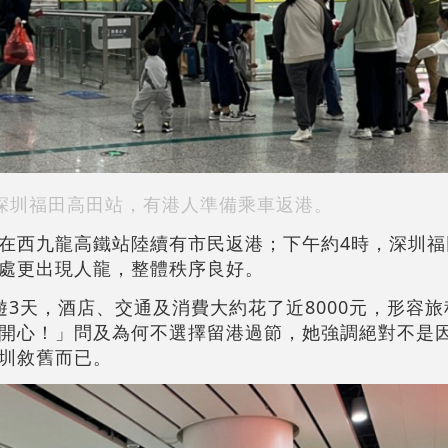
深圳福田高田站，有港人準備乘車返港。
在西九龍高鐵站陸續有市民返港；下午約4時，深圳福
處更出現人龍，整體秩序良好。
遊3天，酒店、交通及消費大約花了近8000元，形容
開心！」問及為何不選擇留港過節，她強調絕對不是
圳敘舊而已。