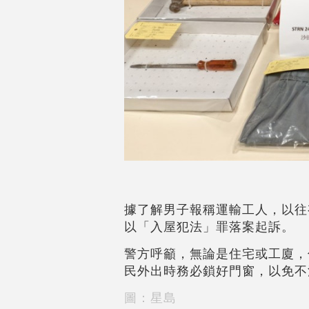
據了解男子報稱運輸工人，以往
以「入屋犯法」罪落案起訴。
警方呼籲，無論是住宅或工廈，
民外出時務必鎖好門窗，以免不
圖：星島