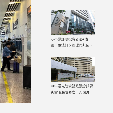
下架
涉串謀詐騙投資者逾4億日
圓 兩渣打前經理同判囚3
年
中年漢屯院求醫疑誤診腸胃
炎當晚腸阻塞亡 死因庭展
開研訊