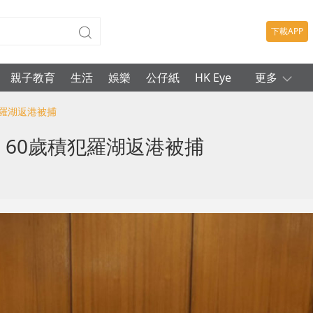
下載APP
親子教育
生活
娛樂
公仔紙
HK Eye
更多
犯羅湖返港被捕
 60歲積犯羅湖返港被捕