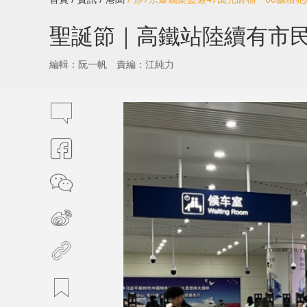
聖誕節｜高鐵站陸續有市
編輯：阮一帆
責編：江純力