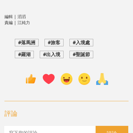
編輯 | 滔滔
責編 | 江純力
#落馬洲
#旅客
#入境處
#羅湖
#出入境
#聖誕節
評論