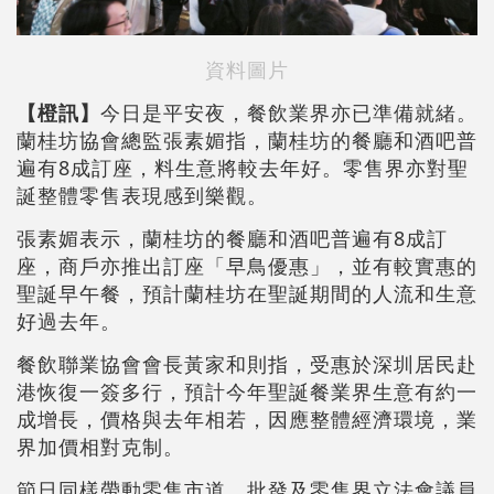
資料圖片
【橙訊】
今日是平安夜，餐飲業界亦已準備就緒。
蘭桂坊協會總監張素媚指，蘭桂坊的餐廳和酒吧普
遍有8成訂座，料生意將較去年好。零售界亦對聖
誕整體零售表現感到樂觀。
張素媚表示，蘭桂坊的餐廳和酒吧普遍有8成訂
座，商戶亦推出訂座「早鳥優惠」，並有較實惠的
聖誕早午餐，預計蘭桂坊在聖誕期間的人流和生意
好過去年。
餐飲聯業協會會長黃家和則指，受惠於深圳居民赴
港恢復一簽多行，預計今年聖誕餐業界生意有約一
成增長，價格與去年相若，因應整體經濟環境，業
界加價相對克制。
節日同樣帶動零售市道，批發及零售界立法會議員