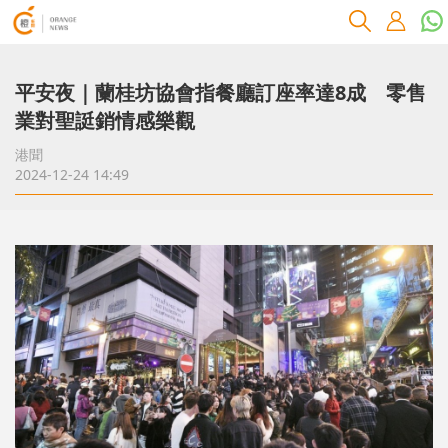
平安夜｜蘭桂坊協會指餐廳訂座率達8成 零售
業對聖誔銷情感樂觀
港聞
2024-12-24 14:49