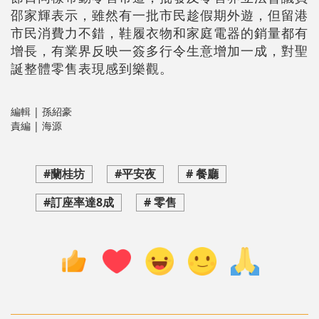
邵家輝表示，雖然有一批市民趁假期外遊，但留港
市民消費力不錯，鞋履衣物和家庭電器的銷量都有
增長，有業界反映一簽多行令生意增加一成，對聖
誕整體零售表現感到樂觀。
編輯 | 孫紹豪
責編 | 海源
#蘭桂坊
#平安夜
# 餐廳
#訂座率達8成
# 零售