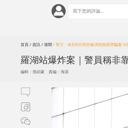
首頁
/ 資訊
/ 港聞
/ 警方：收到8宗周杰倫演唱會購票騙案 
羅湖站爆炸案｜警員稱非
編輯：孫紹豪
責編：海源