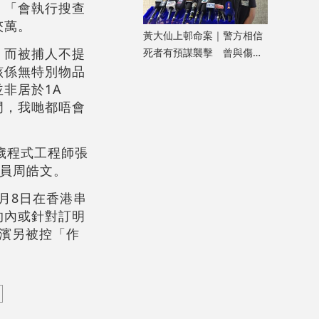
，「會執行搜查
夾萬。
黃大仙上邨命案｜警方相信
，而被捕人不提
死者有預謀襲擊 曾與傷者
該係無特別物品
就噪音問題多次爭執
非居於1A
門，我哋都唔會
0歲程式工程師張
量員周皓文。
3月8日在香港串
的內或針對訂明
濱另被控「作