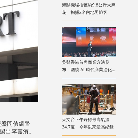
海關機場檢獲約9.8公斤大麻
花 拘捕2名內地男旅客
吳聲香港首辦商業方法發
布 圍繞 AI 時代商業進化
探討未來趨勢
天文台下午錄得最高氣溫
續盤問偵緝警
34.7度 今年以來最高紀錄
認出李嘉濱。