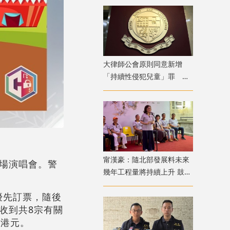
大律師公會原則同意新增
「持續性侵犯兒童」罪 強
調須有嚴格程序保障措施
甯漢豪：隨北部發展料未來
場演唱會。警
幾年工程量將持續上升 鼓勵
青年積極裝備自己
優先訂票，隨後
收到共8宗有關
萬港元。