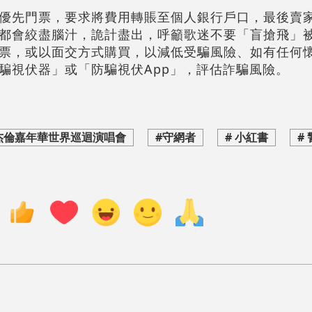
優先門票，要求將費用轉賬至個人銀行戶口，最後賣
都會絞盡腦汁，詭計盡出，呼籲歌迷不要「盲搶飛」
票，或以面交方式購買，以減低受騙風險、如有任何
騙視伏器」或「防騙視伏App」，評估詐騙風險。
杰倫嘉年華世界巡迴演唱會
#守網者
# 小紅書
#