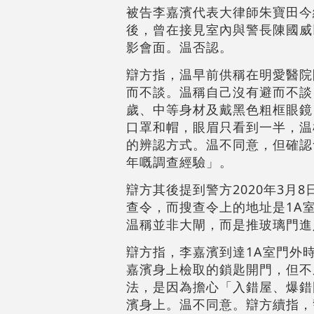
被告李嘉濱代表大律師朱寶田今
後，曾在接見室內與警長陳國威
影會面。温否認。
辯方指，温早前供稱在明愛醫院
而不談。温稱自己沒有避而不談
歲、中等身材及戴黑色粗框眼鏡
口罩和帽，眼眉只看到一半，温
的辨認方式。温不同意，但確認
年嘅調查經驗」。
辯方其後提到警方2020年3月
查令，而搜查令上的地址是1A
温稱並非大閘，而是推玻璃門進
辯方指，李嘉濱到達1A室門外
嘉濱身上檢取的鎖匙開門，但不
法，是因為擔心「入錯屋、爆錯
濱身上。温不同意。辯方續指，