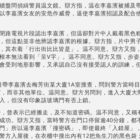
續盤問偵緝警員温文鏡。辯方指，温在李嘉濱被捕及
以李嘉濱女友的安危作威脅，逼使李嘉濱招認及配合
閉路電視片段認出李嘉濱，但温卻對片中人戴着黑色
，但這點並非他辨認李嘉濱的根據。辯方指，片中男子
，其衣着「行出街比比皆是」。温不同意。辯方又指
根本無法看到「呈V字」。温不同意。辯方又指，步姿
會受到地形影響，又承認自己沒有接受認人的訓練，但
8日帶李嘉濱去梅芳街某大廈1A室搜查，問到警方當時
室，而非其他單位。温同意。辯方另問到，進入大廈大
入，但沒有印象該玻璃門有否上鎖。
時，曾表示已經搬走，及不知道密碼。温不同意，又稱
成功。辯方又指，當時警方在門口停留逾40分鐘，都
門」所以逼李嘉濱「撞密碼」，即使最終「入錯屋」
警方入屋後，在衣櫃中搜出內有12把魚生刀的黑色袋