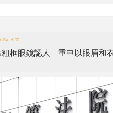
6宗涉及小紅書
靠粗框眼鏡認人 重申以眼眉和