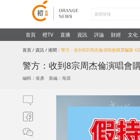
首頁
橙TV
直播
資訊
評論
財經
文化
首頁
/ 資訊
/ 港聞
/ 警方：收到8宗周杰倫演唱會購票騙案 
警方：收到8宗周杰倫演唱會購
編輯：俊彥
責編：海源