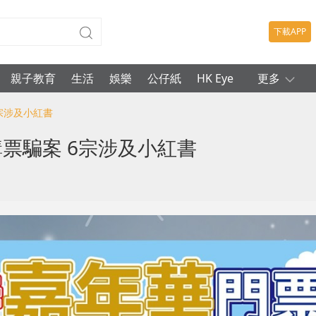
下載APP
親子教育
生活
娛樂
公仔紙
HK Eye
更多
6宗涉及小紅書
票騙案 6宗涉及小紅書