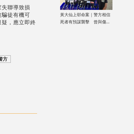
家失聯導致損
被騙徒有機可
黃大仙上邨命案｜警方相信
懷疑，應立即終
死者有預謀襲擊 曾與傷者
就噪音問題多次爭執
 警方