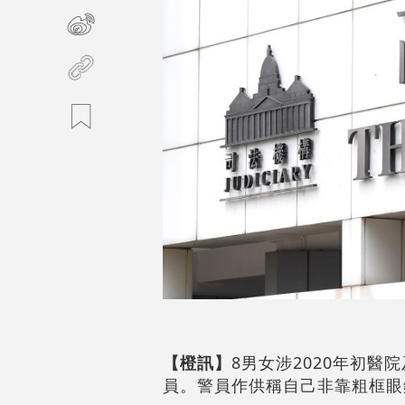
【橙訊】
8男女涉2020年初
員。警員作供稱自己非靠粗框眼