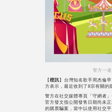
警方一連
【
橙訊
】台灣知名歌手周杰倫早
方表示，最近收到了8宗有關的
警方在社交媒體專頁「守網者」
官方發文指公開發售日期尚未正
的購票騙案，當中以使用社交平