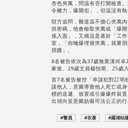
杏色夾萬，問温有否打開檢查。
令權力，爆開佢」，但温沒有執
辯方追問，難道温不擔心夾萬內
供密碼，他會檢取夾萬或「爆開
係入面」，又稱這是基於「工作
室，「你哋爆埋個夾萬，就要孭
孭鑊」。
8名被告依次為37歲無業漢何卓
家俊、29歲文員楊怡斯、25歲
首7名被告被控「串謀犯對訂明標
謀他人，意圖導致他人死亡或身
標的送遞、放置或引爆爆炸裝置
出傾向並意圖妨礙司法公正的行
#警員
#衣著
#羅湖站