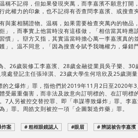
温稱不記得，但如果發現夾萬，而李嘉濱不願意打開
行此權力的印象，也不記得有否查問李嘉濱、或搜查
有與案相關證物。温稱，如果需要檢查夾萬內的物品
佢」，而事實上他當時沒有這樣做，「相信當其時應
習慣」。辯方又指，其實温當時擔心萬一李嘉濱真的並
鑊」。温不同意，「因為搜查令賦予我哋權力，爆錯
為、26歲裝修工李嘉濱、28歲金融從業員吳子樂、3
入境處登記主任張琸淇、23歲大學生何培欣及25歲測
的之爆炸」罪，指他們於2019年11月2日至2020年
體受嚴重傷害，而非法及故意向訂明標的、在訂明標
。7人另被控交替控罪、即「串謀導致爆炸」罪。李嘉
為」罪。周皓文則被控一項「企圖製造炸藥」罪。
爆炸案
# 粗框眼鏡認人
#眼眉
# 辨認被告李嘉濱