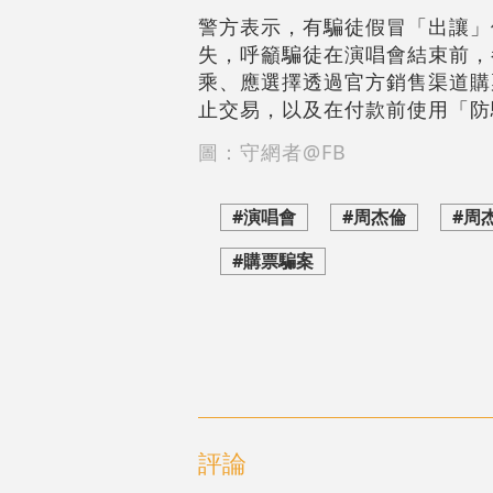
警方表示，有騙徒假冒「出讓」
失，呼籲騙徒在演唱會結束前，
乘、應選擇透過官方銷售渠道購
止交易，以及在付款前使用「防
圖：守網者@FB
#演唱會
#周杰倫
#周
#購票騙案
評論