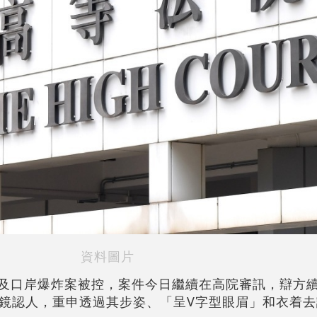
資料圖片
醫院及口岸爆炸案被控，案件今日繼續在高院審訊，辯方
鏡認人，重申透過其步姿、「呈V字型眼眉」和衣着去