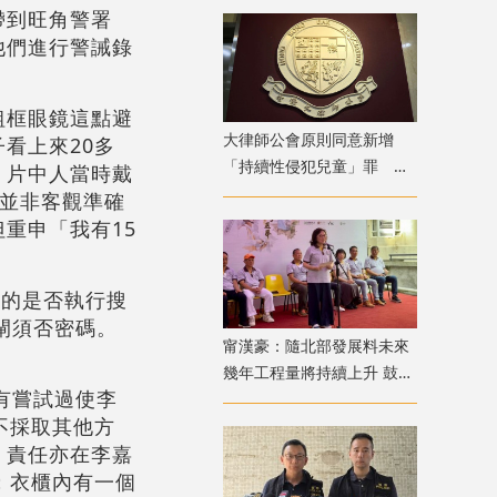
帶到旺角警署
他們進行警誡錄
粗框眼鏡這點避
大律師公會原則同意新增
看上來20多
「持續性侵犯兒童」罪 強
，片中人當時戴
調須有嚴格程序保障措施
並非客觀準確
重申「我有15
目的是否執行搜
閘須否密碼。
甯漢豪：隨北部發展料未來
幾年工程量將持續上升 鼓勵
有嘗試過使李
青年積極裝備自己
不採取其他方
，責任亦在李嘉
；衣櫃內有一個