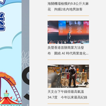
海關機場檢獲約9.8公斤大麻
花 拘捕2名內地男旅客
吳聲香港首辦商業方法發
布 圍繞 AI 時代商業進化
探討未來趨勢
天文台下午錄得最高氣溫
34.7度 今年以來最高紀錄