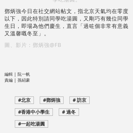
鄧炳強今日在社交網站帖文，指北京天氣均在零度
以下，因此特別請同學吃湯圓，又剛巧有幾位同學
生日，即場為他們慶生，直言「過咗個非常有意義
又溫馨嘅冬至」。
圖、影片：鄧炳強@FB
編輯 | 阮一帆
責編 | 孫紹豪
#北京
#鄧炳強
# 訪京
#香港中小學生
# 過冬
#一起吃湯圓