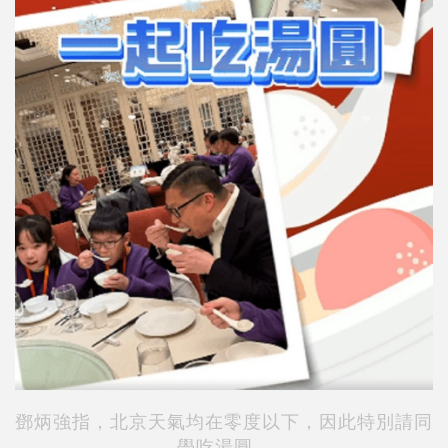
鄧炳強指，北京天氣均在零度以下，因此特別請同
學吃湯圓。