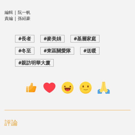
編輯 | 阮一帆
責編 | 孫紹豪
#長者
#麥美娟
#基層家庭
#冬至
#東區關愛隊
#送暖
#親訪明華大廈
評論