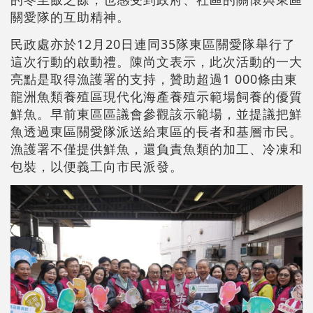
關愛隊的互助精神。
民政處亦於12月20日連同35隊東區關愛隊舉行了
這次行動的啟動禮。陳尚文表示，此次活動的一大
亮點是取得漁護署的支持，贊助超過1 000條由東
龍洲魚類養殖區現代化海產養殖示範場飼養的優質
鮮魚。早前東區區議會參觀該示範場，並提議把鮮
魚透過東區關愛隊派送給東區的長者和基層市民。
漁護署不僅提供鮮魚，還負責魚類的加工、冷凍和
包裝，以便義工向市民派發。