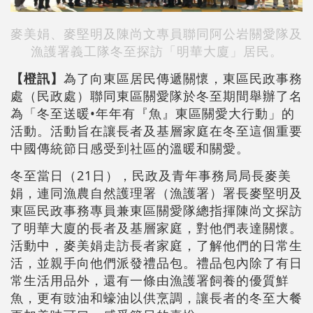
麥美娟、麥堅明及陳尚文專員聯同阿公岩關愛隊及
漁護署義工隊冬至探訪「明華大廈」居民。
【橙訊】
為了向東區居民傳遞關懷，東區民政事務
處（民政處）聯同東區關愛隊於冬至期間舉辦了名
為「冬至送暖•年年有『魚』東區關愛大行動」的
活動。活動旨在讓長者及基層家庭在冬至這個重要
中國傳統節日感受到社區的溫暖和關愛。
冬至當日（21日），民政及青年事務局局長麥美
娟，連同漁農自然護理署（漁護署）署長麥堅明及
東區民政事務專員兼東區關愛隊總指揮陳尚文探訪
了明華大廈的長者及基層家庭，對他們表達關懷。
活動中，麥美娟走訪長者家庭，了解他們的日常生
活，並親手向他們派發禮品包。禮品包內除了有日
常生活用品外，還有一條由漁護署飼養的優質鮮
魚，更有豉油和蠔油以供烹調，讓長者的冬至大餐