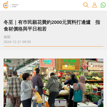
冬至｜有巿民願花費約2000元買料打邊爐 指
食材價格與平日相若
港聞
2024-12-21 09:50