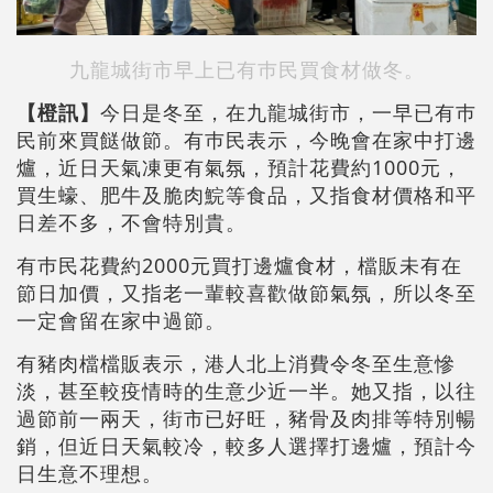
九龍城街市早上已有巿民買食材做冬。
【橙訊】
今日是冬至，在九龍城街市，一早已有巿
民前來買餸做節。有巿民表示，今晚會在家中打邊
爐，近日天氣凍更有氣氛，預計花費約1000元，
買生蠔、肥牛及脆肉鯇等食品，又指食材價格和平
日差不多，不會特別貴。
有巿民花費約2000元買打邊爐食材，檔販未有在
節日加價，又指老一輩較喜歡做節氣氛，所以冬至
一定會留在家中過節。
有豬肉檔檔販表示，港人北上消費令冬至生意慘
淡，甚至較疫情時的生意少近一半。她又指，以往
過節前一兩天，街市已好旺，豬骨及肉排等特別暢
銷，但近日天氣較冷，較多人選擇打邊爐，預計今
日生意不理想。