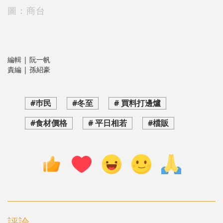
圖：商台
編輯 | 阮一帆
責編 | 孫紹豪
#巿民
#冬至
# 買料打邊爐
#食材價格
# 平日相若
#檔販
評論