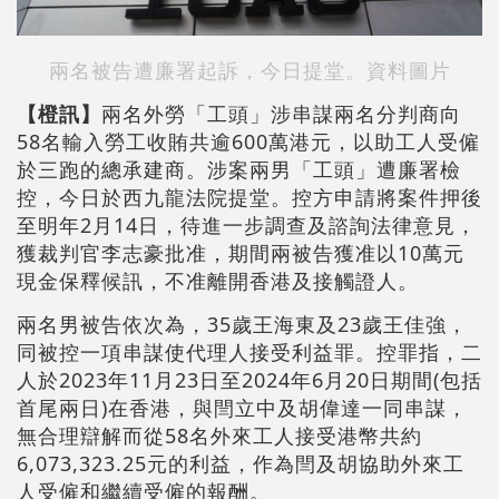
兩名被告遭廉署起訴，今日提堂。資料圖片
【橙訊】
兩名外勞「工頭」涉串謀兩名分判商向
58名輸入勞工收賄共逾600萬港元，以助工人受僱
於三跑的總承建商。涉案兩男「工頭」遭廉署檢
控，今日於西九龍法院提堂。控方申請將案件押後
至明年2月14日，待進一步調查及諮詢法律意見，
獲裁判官李志豪批准，期間兩被告獲准以10萬元
現金保釋候訊，不准離開香港及接觸證人。
兩名男被告依次為，35歲王海東及23歲王佳強，
同被控一項串謀使代理人接受利益罪。控罪指，二
人於2023年11月23日至2024年6月20日期間(包括
首尾兩日)在香港，與閆立中及胡偉達一同串謀，
無合理辯解而從58名外來工人接受港幣共約
6,073,323.25元的利益，作為閆及胡協助外來工
人受僱和繼續受僱的報酬。