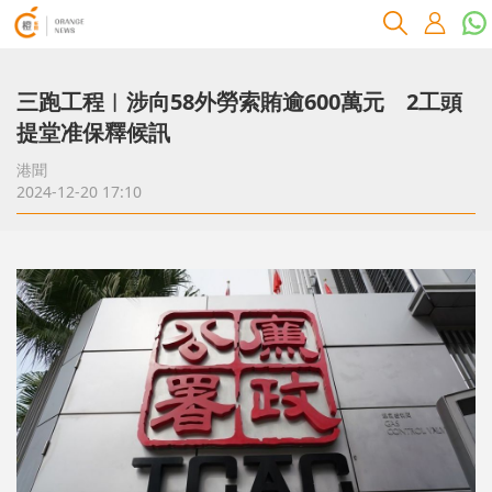
三跑工程︱涉向58外勞索賄逾600萬元 2工頭
提堂准保釋候訊
港聞
2024-12-20 17:10