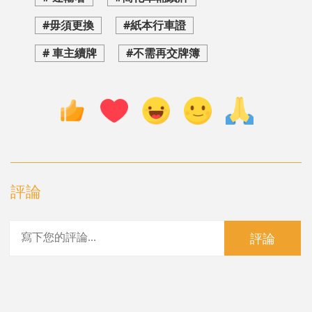
#毋須更換
#紙本行車證
# 車主續牌
#不需再交牌簿
評論
評論