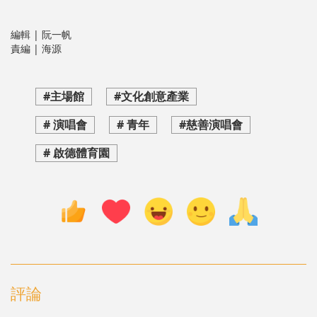
編輯 | 阮一帆
責編 | 海源
#主場館
#文化創意產業
# 演唱會
# 青年
#慈善演唱會
# 啟德體育園
評論