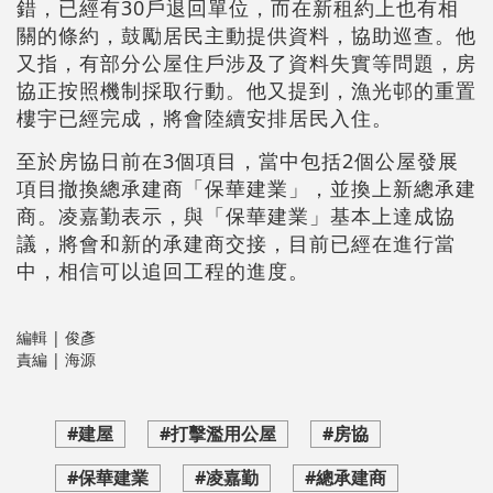
錯，已經有30戶退回單位，而在新租約上也有相
關的條約，鼓勵居民主動提供資料，協助巡查。他
又指，有部分公屋住戶涉及了資料失實等問題，房
協正按照機制採取行動。他又提到，漁光邨的重置
樓宇已經完成，將會陸續安排居民入住。
至於房協日前在3個項目，當中包括2個公屋發展
項目撤換總承建商「保華建業」，並換上新總承建
商。凌嘉勤表示，與「保華建業」基本上達成協
議，將會和新的承建商交接，目前已經在進行當
中，相信可以追回工程的進度。
編輯 | 俊彥
責編 | 海源
#建屋
#打擊濫用公屋
#​房協
#保華建業
#凌嘉勤
#總承建商