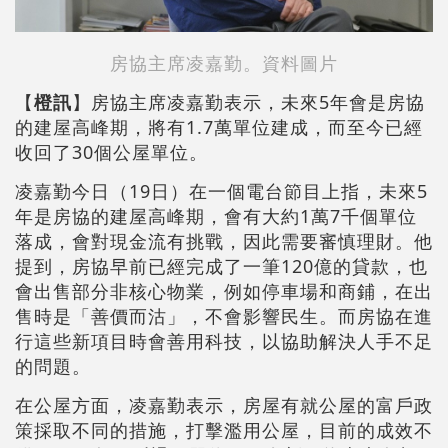
房協主席凌嘉勤。資料圖片
【
橙訊
】房協主席凌嘉勤表示，未來5年會是房協
的建屋高峰期，將有1.7萬單位建成，而至今已經
收回了30個公屋單位。
凌嘉勤今日（19日）在一個電台節目上指，未來5
年是房協的建屋高峰期，會有大約1萬7千個單位
落成，會對現金流有挑戰，因此需要審慎理財。他
提到，房協早前已經完成了一筆120億的貸款，也
會出售部分非核心物業，例如停車場和商鋪，在出
售時是「善價而沽」，不會影響民生。而房協在進
行這些新項目時會善用科技，以協助解決人手不足
的問題。
在公屋方面，凌嘉勤表示，房屋有就公屋的富戶政
策採取不同的措施，打擊濫用公屋，目前的成效不