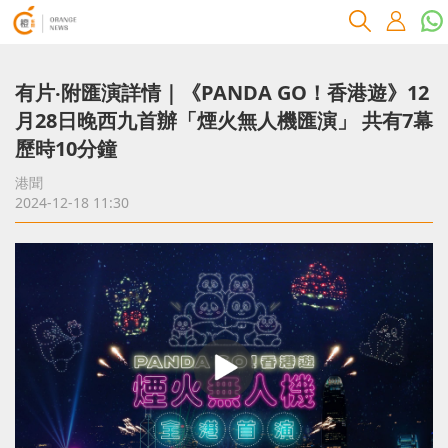
有片‧附匯演詳情｜《PANDA GO！香港遊》12
月28日晚西九首辦「煙火無人機匯演」 共有7幕
歷時10分鐘
港聞
2024-12-18 11:30