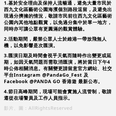
1.基於安全理由及保持人流暢通，避免大量市民於
西九文化區藝術公園海濱個別路段逗留，及避免出
現過分擠擁的情況，敬請市民前往西九文化區藝術
公園內其他地點觀賞，以免過分集中於單一地方，
同時亦可讓公眾有更圓滿的觀賞體驗。
2.活動期間，嚴禁公眾人士於維港一帶放飛無人
機，以免影響是次匯演。
3.匯演日期及時間會視乎天氣而隨時作出變更或延
期，如因天氣問題而需取消匯演，將於當日下午4
時公佈相關消息。有關變更請留意官方網站、社交
平台Instagram @PandaGo_Fest 及
Facebook @PANDA GO 香港遊 最新公布。
4.節日高峰期間，現場可能會實施人流管制，敬請
遵從在場警員及工作人員指示。
影片、圖：AllRightsReserved