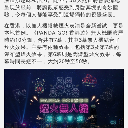
呈現於眼前，將讓觀眾感受到身臨其境的奇妙體
驗，令每個人都能享受到這場獨特的視覺盛宴。
在香港，以無人機搭載煙火表演是全新嘗試，更是
本地首例。《PANDA GO! 香港遊》無人機匯演歷
時約10分鐘，合共有7幕，其中3幕無人機結合了
煙火效果。主要有兩種效果，包括第3及第7幕的
瀑布型煙火效果，第6幕則是閃爍型煙火效果，每
幕時間長短不一，大約20秒至50秒。