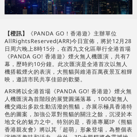
【橙訊】
《PANDA GO！香港遊》主辦單位
AllRightsReserved(ARR)今日宣佈，將於12月28
日周六晚上8時15分，在西九文化區舉行全港首場
《PANDA GO! 香港遊》煙火無人機匯演，共有7
幕，歷時約10分鐘。此次匯演是全港首次以無人
機搭載煙火的表演，大熊貓與維港百萬夜景互相輝
映，邀請市民共享佳節的歡樂。
ARR將以全港首場《PANDA GO! 香港遊》煙火無
人機匯演為首階段的展覽圓滿落幕，1000架無人
機交織出多款生動活潑的熊貓，亦展示極具香港特
色的圖案，加強公眾對熊貓的關注之餘，沉浸於本
地文化的魅力之中。特別的是，香港專屬IP《熊貓
香港親友會》將以其「超萌」形象登場，為整個表
演增添趣味和活力。此外，3D大熊貓將會震撼地