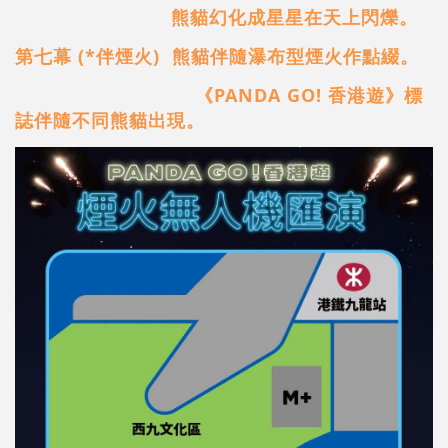
熊貓幻化成星星在天上閃爍。
第七幕 (*伴煙火) 熊貓伴隨瀑布型煙火作點綴。
《PANDA GO! 香港遊》標
誌伴隨不同熊貓出現。