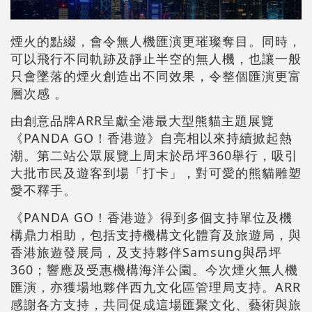
煙火的點綴，會令無人機匯演更璀璨奪目。同時，
可以飛行不同軌跡及靜止半空的無人機，也讓一般
只會墜落的煙火創造出不同效果，令整個匯演更富
層次感 。
由創意品牌ARR呈獻全港最大型熊貓主題展覽
《PANDA GO！香港遊》自亮相以來持續掀起熱
潮。第二站公眾展覽上周末於昂坪360舉行，吸引
大批市民及遊客到場「打卡」，對可愛的熊貓雕塑
愛不釋手。
《PANDA GO！香港遊》得到多個支持單位及機
構鼎力相助，包括支持機構文化體育及旅遊局，與
香港旅遊發展局，及支持夥伴Samsung與昂坪
360；響應及受惠機構海洋公園。今次煙火無人機
匯演，亦獲場地夥伴西九文化區管理局支持。ARR
感謝各方支持，共同促成這場匯聚文化、藝術與旅