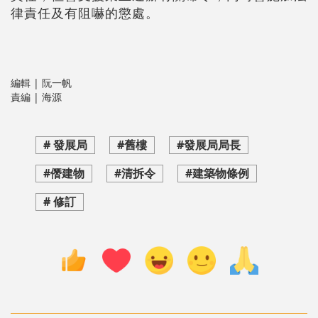
律責任及有阻嚇的懲處。
編輯 | 阮一帆
責編 | 海源
# 發展局
#舊樓
#發展局局長
#僭建物
#清拆令
#建築物條例
# 修訂