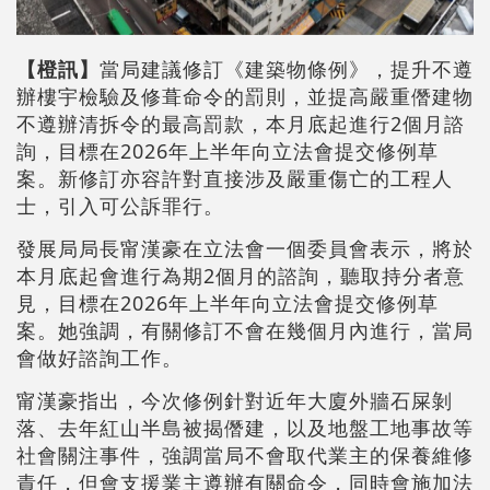
【橙訊】
當局建議修訂《建築物條例》，提升不遵
辦樓宇檢驗及修葺命令的罰則，並提高嚴重僭建物
不遵辦清拆令的最高罰款，本月底起進行2個月諮
詢，目標在2026年上半年向立法會提交修例草
案。新修訂亦容許對直接涉及嚴重傷亡的工程人
士，引入可公訴罪行。
發展局局長甯漢豪在立法會一個委員會表示，將於
本月底起會進行為期2個月的諮詢，聽取持分者意
見，目標在2026年上半年向立法會提交修例草
案。她強調，有關修訂不會在幾個月內進行，當局
會做好諮詢工作。
甯漢豪指出，今次修例針對近年大廈外牆石屎剝
落、去年紅山半島被揭僭建，以及地盤工地事故等
社會關注事件，強調當局不會取代業主的保養維修
責任，但會支援業主遵辦有關命令，同時會施加法