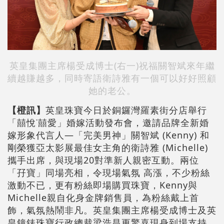
英皇集團主席楊受成博士(右一)祝福關智斌來年繼
續越賺越多，同時寄語衛詩雅有一個可以好好照顧
她的老公。
【橙訊】
英皇珠寶今日於銅鑼灣羅素街分店舉行
「囍悅˙囍愛」婚嫁活動發布會，邀請品牌全新婚
嫁形象代言人—「完美男神」關智斌 (Kenny) 和
剛榮獲亞太影展最佳女主角的衛詩雅 (Michelle)
攜手出席，與現場20對準新人親密互動。兩位
「孖寶」同場亮相，令現場氣氛 高漲，不少粉絲
激動不已，更有粉絲即場購買珠寶，Kenny與
Michelle親自化身金牌銷售員，為粉絲戴上首
飾，氣氛熱鬧非凡。英皇集團主席楊受成博士及英
皇鐘錶珠寶行政總裁梁浩昌更驚喜現身到場支持。