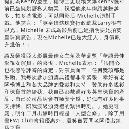
提前為Kenny慶生，楊博士更現場大爆Kenny幾年
前已坐擁幾層私人物業，祝福他來年繼續越賺越
多，拍多些電影，可以同影后 Michelle演對手
戲。他笑言：「英皇鐘錶珠寶行政總裁Larry很有
眼光，Michelle 未成為影后前已經指明要她拍英
皇珠寶廣告，現在Michelle已是大紅人，身價飆
升幾倍！」
談及榮獲亞太影展最佳女主角及華鼎獎「華語最佳
影視女演員」的喜悅，Michelle表示：「很開心
也很感謝評審的肯定，對演員而言，任何獎項都是
鼓勵。我每次參加頒獎典禮都非常緊張，幸好有老
闆楊博士和各大品牌的愛戴和支持，贊助好多靚衫
和珠寶首飾給我。我自己都戴過好多英皇珠寶的產
品，自己公司品牌會有種安全感，好似有好多同事
支持我、陪我渡過頒獎禮的緊張時刻。」她更透
露，明年二月出嫁時目標是「人型金條」，除了用
盡EWJ Club會籍優惠外，還笑言要問老闆借出鎮
店之寶。