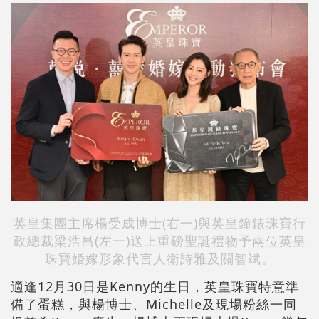
英皇集團主席楊受成博士(右一)與英皇鐘錶珠寶行
政總裁梁浩昌(左一)送上重磅聖誕禮物予兩位英皇
珠寶婚嫁形象代言人衛詩雅及關智斌。
適逢12月30日是Kenny的生日，英皇珠寶特意準
備了蛋糕，與楊博士、Michelle及現場粉絲一同