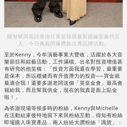
關智斌與衛詩雅擔任英皇珠寶最新婚嫁形象代言
人，今日佩戴閃爆鑽飾出席品牌活動。
至於Kenny，今年演藝事業大豐收，活躍於各大音
樂節目和綜藝活動，工作滿檔。出名對投資增值甚
有研究的他笑稱：「投資方面我還在學習，最重要
是保本，所以穩健而有升值潛力的投資──買金就
最適合我！還要多謝老闆送個「英皇金會」最高會
籍給我，而且幫我供金，現在的我真是面上貼金
啦！」
為答謝現場等候多時的粉絲，Kenny與Michelle
在活動結束後特地留下來與粉絲互動，得知有粉絲
即場購入珠寶產品，兩人紛紛大讚粉絲「識貨」：