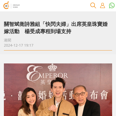
關智斌衛詩雅組「快閃夫婦」出席英皇珠寶婚
嫁活動 楊受成專程到場支持
港聞
2024-12-17 19:17