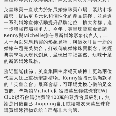
英皇珠寶一直致力於拓展婚嫁珠寶市場，緊貼市場
趨勢，提供更多元化和個性化的產品選擇，並通過
一系列婚嫁宣傳活動提升品牌定位，擴大客群，進
一步增強市場競爭力。今年，英皇珠寶重金邀請
Kenny與Michelle擔任最新婚嫁形象代言人，二
人一向以鬼馬精靈的形象見稱，與這次耳目一新的
婚嫁主題完美契合，打破傳統婚嫁珠寶概念，將經
典美學融入現代創意，呈現出幸福盎然、玩味十足
的新派婚嫁風格。
臨近聖誕佳節，英皇集團主席楊受成博士更為兩位
代言人送上重磅聖誕禮物。Kenny獲贈已供滿款項
的「英皇金會」最高會籍，可即場兌換心儀的足金
首飾。準新娘Michelle則獲贈英皇鐘錶珠寶EWJ
Club鑽石會籍(消費達100萬的尊貴會員級別)，無
論是日後自己shopping自用或給親友來英皇珠寶
購買婚嫁禮物送給自己都非常合適。