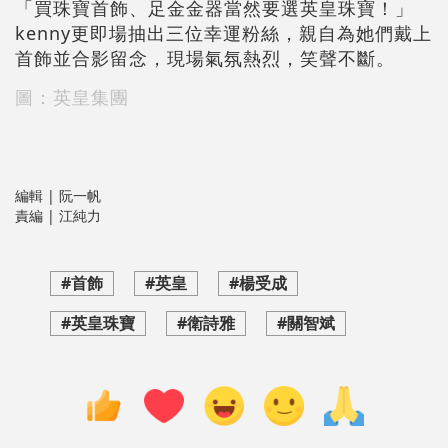
「買珠寶首飾、足金金器當然要選英皇珠寶！」
kenny更即場抽出三位幸運粉絲，親自為她們戴上
首飾並合影留念，現場氣氛熱烈，笑聲不斷。
圖：英皇集團
編輯 | 阮一帆
責編 | 江純力
#首飾
#英皇
#楊受成
#英皇珠寶
#衛詩雅
#關智斌