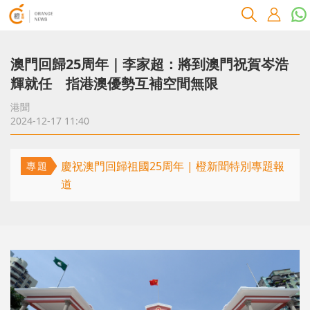
澳門回歸25周年｜李家超：將到澳門祝賀岑浩
輝就任 指港澳優勢互補空間無限
港聞
2024-12-17 11:40
慶祝澳門回歸祖國25周年 | 橙新聞特別專題報
專題
道