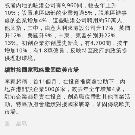
或者內地的駐港公司有9,960間，較去年上升
10%；設置地區總部的企業超過5%，設地區辦事
處的企業增加4%，這些駐港公司聘用約50萬人。
他又指，其中，由意大利來港設公司升17%、英國
升12%、美國升9%，中東、東盟分別升22%、
13%。初創企業亦創歷史新高，有4,700間，按年
增加10%，有1.8萬僱員，反映特區政府的政策提
供理想環境。
續對接國家戰略鞏固歐美市場
李家超稱，首11個月，在投資推廣處協助下，內
地在港開設企業500多家，較去年全年增加4成，
駐港企業都是實在投資，創造職位帶動其他商業活
動。特區政府會繼續對接國家戰略，鞏固傳統歐美
市場。
圖：星島