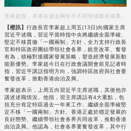
李家超指，本港在過去兩年半不同領域都有成果。
【橙訊】
行政長官李家超上周五(13日)向國家主席
習近平述職，習近平當時指中央將繼續全面準確、
堅定不移貫徹「一國兩制」方針，全力支持行政長
官和特區政府團結帶領社會各界，銳意改革、奮發
有為，積極對接國家發展策略，塑造經濟發展新動
能新優勢。李家超今日在行政會議開會前見記者時
指，習近平講話指明方向，強調特區政府與社會要
奮發改革，推動香港由治及興。
李家超表示，上周五向習近平主席述職，其後他亦
講述述職情況。他指，習主席講話有4大重點，包
括充分肯定特區過去一年來工作、繼續全面準確堅
定不移「一國兩制」方針、香港正處於穩定發展的
良好態勢、繼續帶領社會各界共同改革，推動香港
由治及興。他認為，社會各界要奮發改革，其中行