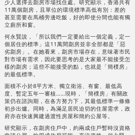
少人選擇去劏房市場找住處。研究顯示，香港共有
11萬個劏房，且單位的環境標準高低有別：差的
甚至需要在馬桶旁邊吃飯，好的即使分間也能有獨
立廁所和窗。
何永賢說，「所以我們一定要給出一個定義，定一
個居住的標準」這11萬間劏房並非全部都是「惡
劣劏房」。在她看來，劏房市場存在，意味著市民
對市場有需求，因此要思考的是大家最不能接受怎
樣的劏房；這些不能接受的點，也就是「簡樸房」
的最低標準。
面積不小於8平方米、獨立衛浴、有窗、最低高
度、暫定五年一審核……現時，「簡樸房」有關政
策仍在諮詢期，在各方努力下，其最低標準一條條
初步出爐。同時，為滿足居民迫切的住屋需求，政
府亦在快速興建過渡性房屋和簡約公屋等。
研究顯示，在劏房住戶中，約兩成住戶暫時沒資格