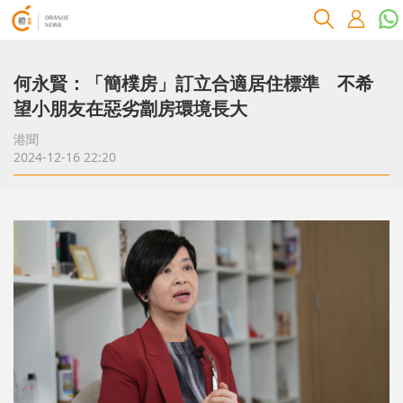
何永賢：「簡樸房」訂立合適居住標準 不希
望小朋友在惡劣劏房環境長大
港聞
2024-12-16 22:20