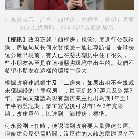
何永賢表示，訂立「簡樸房」的標準，希望有需要
的人在找房時，能有標準合適的居所。
【橙訊】
政府正就「簡樸房」規管制度進行公眾諮
詢，房屋局局長何永賢接受中通社專訪指，香港長
遠公屋出現前，有人已在惡劣劏房中住了很久，一
些小朋友甚至是在這種惡劣環境中出生的。我們不
希望小朋友在這樣的環境中長大。
根據政府建議業主及「二房東」如果出租不合規或
未獲認證的「簡樸房」，最高罰款30萬元及監禁3
年。當局又建議為現有劏房業主推出為期1年至1
年半的登記期，業主登記後可以有1至2年寬限
期，改建單位，以達到「簡樸房」標準。
何永賢剛上任時，便認識到政府要大量興建公屋。
但修建公屋仍需時間，沒屋住的人該怎麼辦呢？不