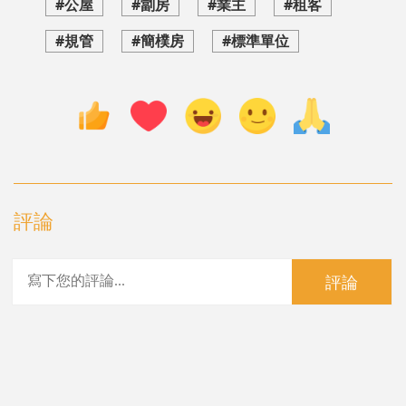
#公屋
#劏房
#業主
#租客
#規管
#簡樸房
#標準單位
評論
評論