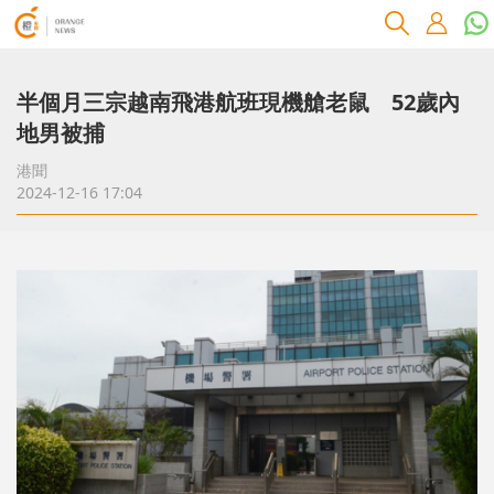
半個月三宗越南飛港航班現機艙老鼠 52歲內
地男被捕
港聞
2024-12-16 17:04