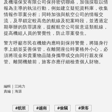
及機場保安有限公司保持密切聯絡，加強採取以情
報為主導的執法行動，例如建立疑犯資料庫，收集
情報作罪案分析；同時加強與航空公司的情報交
流，及早鎖定較高危的航線及犯案時段，並透過定
期舉辦的防罪講座，提醒航空公司留意這類航線，
提高機組人員的警覺性，防止罪案發生。
警方呼籲市民在機艙內應時刻保持警覺，將隨身行
李上鎖並妥善保管，在離開座位時要格外小心，必
須將現金和貴重物品隨身攜帶或交由同行親友保
管。離開機艙前，旅客亦應仔細檢查個人財物。
編輯 | 江純力
責編 | 海源
#航班
#越南
#偷竊
#乘客