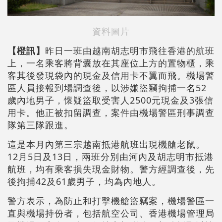
資料圖片
【橙訊】
昨日一班由越南胡志明市飛往香港的航班
上，一名乘客將背囊放在其座位上方的置物櫃，乘
客其後發現袋內的現金及信用卡不翼而飛。機場警
區人員接報到場調查後，以涉嫌盜竊拘捕一名52
歲內地男子，懷疑盜取受害人2500元現金及3張信
用卡。他正被扣留調查，案件由機場警區刑事調查
隊第三隊跟進。
這是本月內第三宗越南抵港航班出現機艙老鼠。
12月5日及13日，兩班分別由河內及胡志明市抵港
航班，均有乘客損失現金財物。警方經調查後，先
後拘捕42及61歲男子，均為內地人。
警方表示，為防止和打擊機艙盜竊案，機場警區一
直與機場持份者，包括航空公司、香港機場管理局