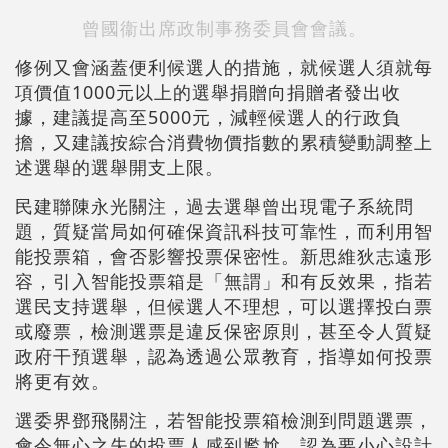
曾國衞出席政制事務委員會會議。
修例又會涵蓋便利候選人的措施，就候選人須就每
項價值1000元以上的選舉捐贈向捐贈者發出收
據，建議提高至5000元，減輕候選人的行政負
擔，又建議按綜合消費物價指數的累積變動調整上
述選舉的選舉開支上限。
民建聯陳永光關注，過去選舉曾出現電子系統問
題，質疑當局如何確保資訊科技可靠性，而利用智
能投票箱，會否影響投票保密性。新思維狄志遠形
容，引入智能投票箱是「無謂」和有反效果，指若
選民支持選舉，但候選人不理想，可以選擇投白票
或廢票，檢測選票是違反保密原則，甚至令人質疑
政府干預選舉，認為透過公眾教育，指導如何投票
將更有效。
選委界鄧飛關注，若智能投票箱檢測到問題選票，
會令無心之失的投票人感到尷尬，認為要小心設計