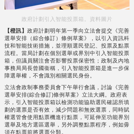
政府計劃引入智能投票箱。資料圖片
【橙訊】
政府計劃明年第一季向立法會提交《完善
選舉安排（綜合修訂）條例草案》，以引入資訊科
技和智能技術措施，並理順選民登記、投票及點票
流程。當局計劃在個別選舉或界別中引入智能投票
箱，但議員關注會否影響投票保密性；政制及內地
事務局局長曾國衞稱，引入智能投票箱是進一步保
障選舉權，不會識別相關選民身份。
立法會政制事務委員會下午舉行會議，討論《完善
選舉安排(綜合修訂)條例草案》立法大綱。政府表
示，引入智能投票箱以檢測功能協助選民確認所填
劃的選票是否有效，減少問題和無效選票，同時賦
權選管會使用點票機進行點票，可延伸至功能界別
選舉及地方選區選舉，另外調整點票程序，例如毋
須在點票前將選票分類。