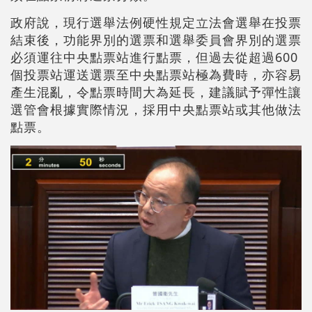
政府說，現行選舉法例硬性規定立法會選舉在投票
結束後，功能界別的選票和選舉委員會界別的選票
必須運往中央點票站進行點票，但過去從超過600
個投票站運送選票至中央點票站極為費時，亦容易
產生混亂，令點票時間大為延長，建議賦予彈性讓
選管會根據實際情況，採用中央點票站或其他做法
點票。