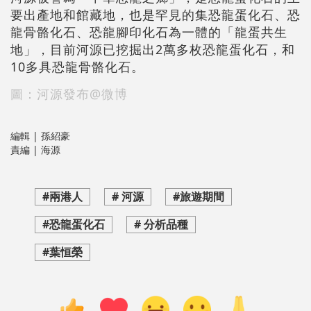
要出產地和館藏地，也是罕見的集恐龍蛋化石、恐
龍骨骼化石、恐龍腳印化石為一體的「龍蛋共生
地」，目前河源已挖掘出2萬多枚恐龍蛋化石，和
10多具恐龍骨骼化石。
圖：河源發布@微博
編輯 | 孫紹豪
責編 | 海源
#兩港人
# 河源
#旅遊期間
#恐龍蛋化石
# 分析品種
#葉恒榮