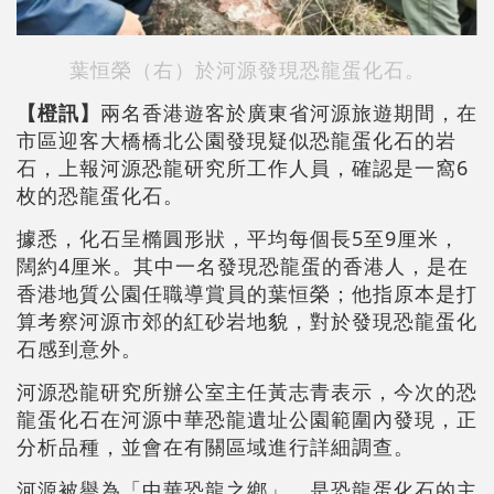
葉恒榮（右）於河源發現恐龍蛋化石。
【橙訊】
兩名香港遊客於廣東省河源旅遊期間，在
市區迎客大橋橋北公園發現疑似恐龍蛋化石的岩
石，上報河源恐龍研究所工作人員，確認是一窩6
枚的恐龍蛋化石。
據悉，化石呈橢圓形狀，平均每個長5至9厘米，
闊約4厘米。其中一名發現恐龍蛋的香港人，是在
香港地質公園任職導賞員的葉恒榮；他指原本是打
算考察河源市郊的紅砂岩地貌，對於發現恐龍蛋化
石感到意外。
河源恐龍研究所辦公室主任黃志青表示，今次的恐
龍蛋化石在河源中華恐龍遺址公園範圍內發現，正
分析品種，並會在有關區域進行詳細調查。
河源被譽為「中華恐龍之鄉」，是恐龍蛋化石的主