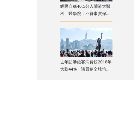
​網民自稱40.5分入讀港大醫
科 醫學院：不符事實保留
追究權
去年訪港旅客消費較2018年
大跌44% 議員稱全球均面
臨類似情況
9000份投考
；取錄人數方
所上升，認為數字