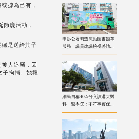
壞或據為己有，
聖誕節慶活動，
申訴公署調查流動圖書館等
報稱是送給其子
服務 議員建議檢視整體佈
局
是被人盜竊，因
女子拘捕。她報
​網民自稱40.5分入讀港大醫
科 醫學院：不符事實保留
追究權