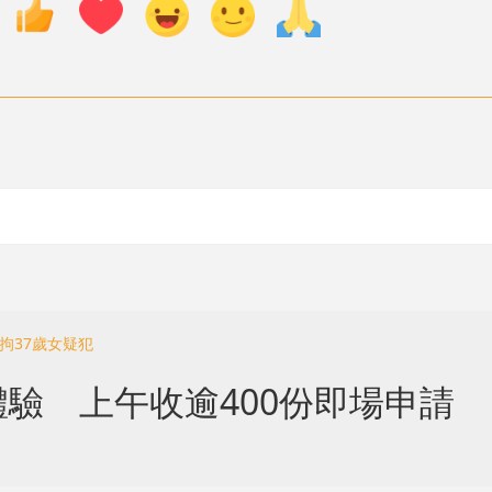
拘37歲女疑犯
驗 上午收逾400份即場申請