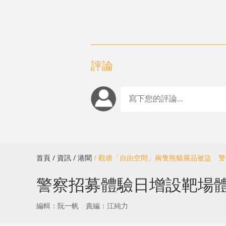
評論
首頁
/ 資訊
/ 港聞
/ 觀塘「自由空間」兩隻熊貓展品被盜 警
警察招募體驗日增設靶場體
編輯：阮一帆
責編：江純力