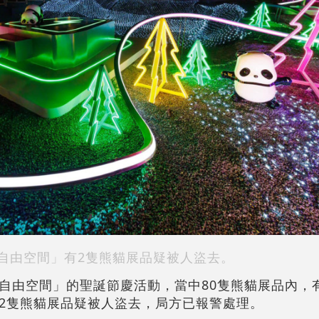
自由空間」有2隻熊貓展品疑被人盜去。
自由空間」的聖誕節慶活動，當中80隻熊貓展品內，
2隻熊貓展品疑被人盜去，局方已報警處理。