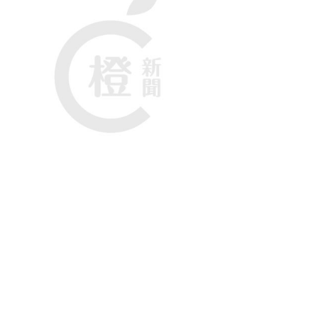
參加者在訓練靶場模擬射擊。
班的學警人數上升，本財政年度至今8個月，共收到超過
和5000多份警員申請，較上個財政年度同期上升5.4%
573名警員，人數較上個財政年度同期的約500人有