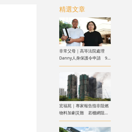
精選文章
非常父母｜高等法院處理
Danny人身保護令申請 9
月底前頒下裁決
宏福苑｜專家報告指非阻燃
物料加劇災難 若棚網阻燃
火勢或可自行熄滅