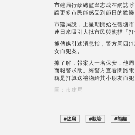
市建局行政總監韋志成在網誌呼
讓更多市民能感受到節日的歡樂
市建局說，上星期開始在觀塘市中
連日來吸引大批市民與熊貓「打
據傳媒引述消息指，警方周四(1
女而犯案。
據了解，報案人一名保安，他周
而報警求助。經警方查看閉路電
稱是打算送禮物給其小朋友而犯
圖：市建局
#盜竊
#觀塘
#熊貓