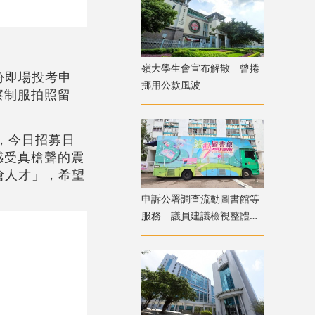
嶺大學生會宣布解散 曾捲
份即場投考申
挪用公款風波
察制服拍照留
，今日招募日
感受真槍聲的震
搶人才」，希望
申訴公署調查流動圖書館等
服務 議員建議檢視整體佈
局