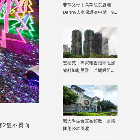
非常父母｜高等法院處理
Danny人身保護令申請 9
月底前頒下裁決
宏福苑｜專家報告指非阻燃
物料加劇災難 若棚網阻燃
火勢或可自行熄滅
嶺大學生會宣布解散 曾捲
有2隻不翼而
挪用公款風波