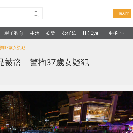
下載APP
親子教育
生活
娛樂
公仔紙
HK Eye
更多
拘37歲女疑犯
品被盜 警拘37歲女疑犯