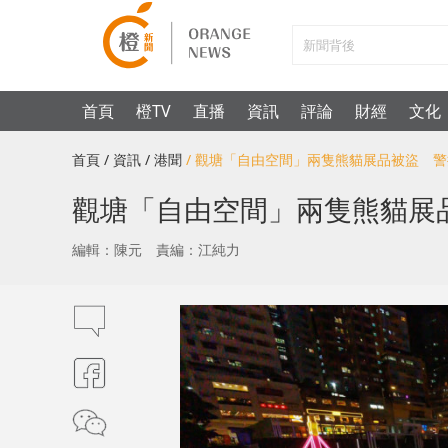
首頁
橙TV
直播
資訊
評論
財經
文化
首頁
/ 資訊
/ 港聞
/ 觀塘「自由空間」兩隻熊貓展品被盜 警
觀塘「自由空間」兩隻熊貓展
編輯：陳元
責編：江純力