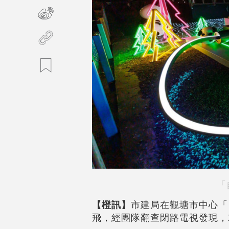
「
【橙訊】
市建局在觀塘市中心「
飛，經團隊翻查閉路電視發現，