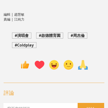
編輯 | 趙慧敏
責編 | 江純力
#演唱會
#啟德體育園
#周杰倫
#Coldplay
評論