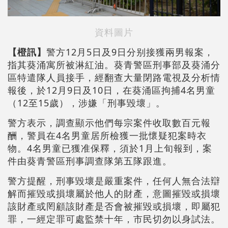
資料圖片
【橙訊】
警方12月5日及9日分别接獲兩男報案，
指其葵涌寓所被淋紅油。葵青警區刑事部及葵涌分
區特遣隊人員接手，經翻查大量閉路電視及分析情
報後，於12月9日及10日，在葵涌區拘捕4名男童
（12至15歲），涉嫌「刑事毀壞」。
警方表示，調查顯示他們每宗案件收取數百元報
酬，警員在4名男童居所檢獲一批懷疑犯案時衣
物。4名男童已獲准保釋，須於1月上旬報到，案
件由葵青警區刑事調查隊第五隊跟進。
警方提醒，刑事毀壞是嚴重案件，任何人無合法辯
解而摧毀或損壞屬於他人的財產，意圖摧毀或損壞
該財產或罔顧該財產是否會被摧毀或損壞，即屬犯
罪，一經定罪可處監禁十年，市民切勿以身試法。