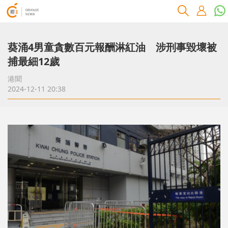
葵涌4男童貪數百元報酬淋紅油 涉刑事毀壞被
捕最細12歲
港聞
2024-12-11 20:38