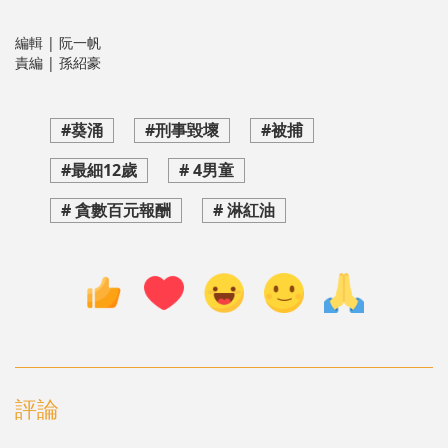
編輯 | 阮一帆
責編 | 孫紹豪
#葵涌
#刑事毀壞
#被捕
#最細12歲
# 4男童
# 貪數百元報酬
# 淋紅油
評論