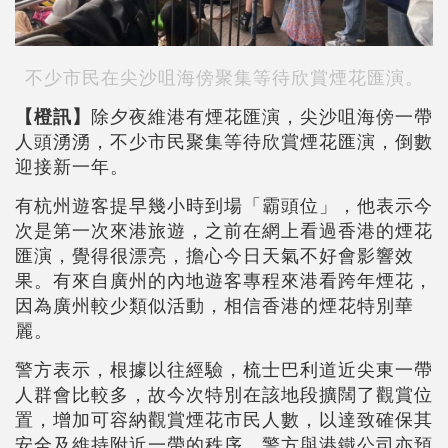
不少市民在尖沙咀海傍聚集等待欣賞煙花匯演。
【橙訊】
除夕夜維港有煙花匯演，尖沙咀海傍一帶
人頭湧湧，不少市民聚集等待欣賞煙花匯演，倒數
迎接新一年。
有杭州遊客提早幾小時到場「霸頭位」，他表示今
次是第一次來港旅遊，之前在網上看過香港的煙花
匯演，覺得很漂亮，擔心今日天氣不好會影響效
果。有來自廣州的內地遊客專程來港看跨年煙花，
因為廣州較少類似活動，相信香港的煙花特別華
麗。
警方表示，根據以往經驗，梳士巴利道近尖東一帶
人群會比較多，故今次特別在該地段擴闊了觀賞位
置，增加可容納觀賞煙花市民人數，以達致確保其
安全及維持附近一帶的秩序。警方與港鐵公司亦預