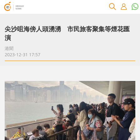
尖沙咀海傍人頭湧湧 市民旅客聚集等煙花匯
演
港聞
2023-12-31 17:57