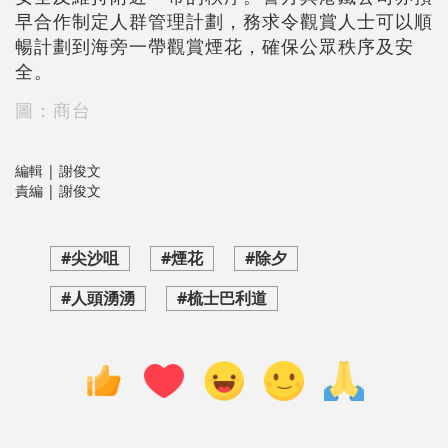
早合作制定人群管理計劃，務求令觀賞人士可以順
暢計劃到海旁一帶觀賞煙花，確保公眾秩序及安
全。
圖：商台
編輯 | 謝俊文
責編 | 謝俊文
#尖沙咀
#煙花
#除夕
#人頭湧湧
#梳士巴利道