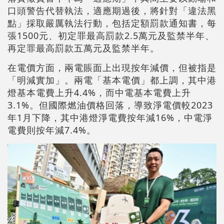
口頭警告代替執法，適應期過後，將針對「違法黑
點」採取嚴厲執法行動，包括定額罰款通知書，每
張1500元、初定罪最高罰款2.5萬元及監禁半年、
再定罪最高罰款五萬元及監禁半年。
在電價方面，兩電賬面上出現按年減價，但被指是
「明減實加」。兩電「基本電價」都上調，其中港
燈基本電費上升4.4%，而中電基本電費上升
3.1%。但國際燃油價格回落，導致淨電價較2023
年1月下降，其中港燈淨電費按年減16%，中電淨
電費則按年減7.4%。