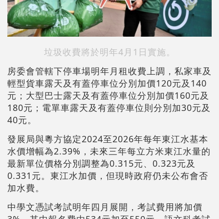
垃圾收費將於明年4月1日實施。
房委會管轄下停車場明年月租收費上調，私家車及
輕型貨車露天及有蓋停車位分別加價120元及140
元；大型巴士露天及有蓋停車位分別加價160元及
180元；電單車露天及有蓋停車位則分別加30元及
40元。
發展局與粵方協定2024至2026年每年東江水基本
水價增幅為2.39%，未來三年每立方米東江水量的
最新單位價格分別調整為0.315元、0.323元及
0.331元。東江水加價，但現時政府仍未公布會否
加水費。
中學文憑試考試明年四月展開，考試費用將加價
3%，其中報名費由534元加至550元，語文科考試