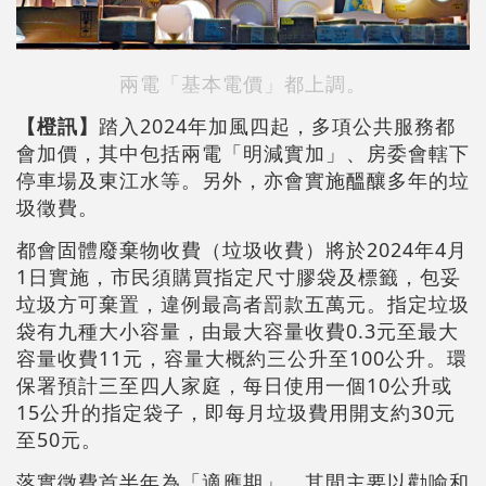
兩電「基本電價」都上調。
【橙訊】
踏入2024年加風四起，多項公共服務都
會加價，其中包括兩電「明減實加」、房委會轄下
停車場及東江水等。另外，亦會實施醞釀多年的垃
圾徵費。
都會固體廢棄物收費（垃圾收費）將於2024年4月
1日實施，市民須購買指定尺寸膠袋及標籤，包妥
垃圾方可棄置，違例最高者罰款五萬元。指定垃圾
袋有九種大小容量，由最大容量收費0.3元至最大
容量收費11元，容量大概約三公升至100公升。環
保署預計三至四人家庭，每日使用一個10公升或
15公升的指定袋子，即每月垃圾費用開支約30元
至50元。
落實徵費首半年為「適應期」，其間主要以勸喻和