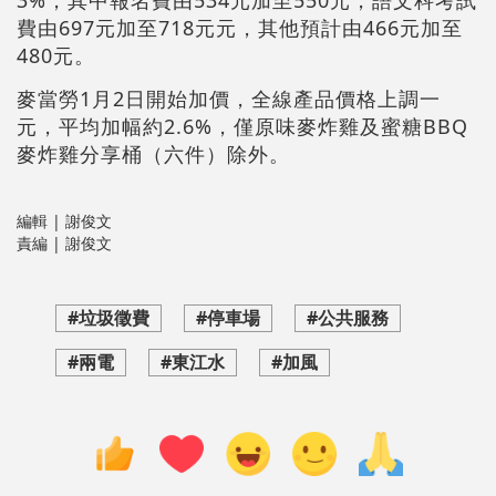
費由697元加至718元元，其他預計由466元加至
480元。
麥當勞1月2日開始加價，全線產品價格上調一
元，平均加幅約2.6%，僅原味麥炸雞及蜜糖BBQ
麥炸雞分享桶（六件）除外。
編輯 | 謝俊文
責編 | 謝俊文
#垃圾徵費
#停車場
#公共服務
#兩電
#東江水
#加風