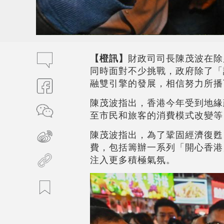
【橙訊】
財政司司長陳茂波在除夕
同時面對不少挑戰，政府除了「
融雙引擎的發展，相信努力所播
陳茂波指出，香港今年受到地緣
至市民和旅客的消費模式改變等
陳茂波指出，為了鞏固經濟復甦
費，包括籌辦一系列「開心香港
注入更多積極氣氛。