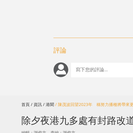
評論
首頁
/ 資訊
/ 港聞
/ 陳茂波回望2023年 稱努力播種將帶來
除夕夜港九多處有封路改道
編輯：謝俊文
責編：謝俊文