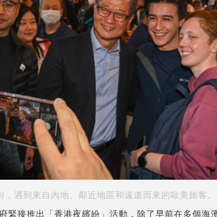
街，遇到來自內地、鄰近地區和遠道而來的歐美旅客。
府緊接推出「香港夜繽紛」活動，除了早前在多個海