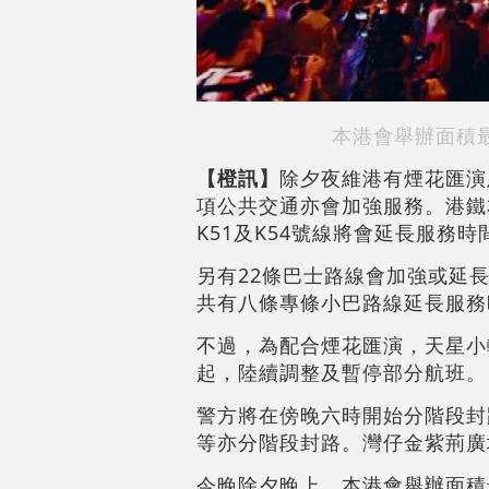
本港會舉辦面積
【橙訊
】
除夕夜維港有煙花匯演
項公共交通亦會加強服務。港鐵
K51及K54號線將會延長服務時
另有22條巴士路線會加強或延
共有八條專條小巴路線延長服務
不過，為配合煙花匯演，天星小
起，陸續調整及暫停部分航班。
警方將在傍晚六時開始分階段封
等亦分階段封路。灣仔金紫荊廣
今晚除夕晚上，本港會舉辦面積