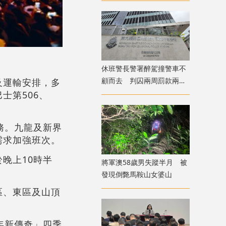
休班警長警署醉駕撞警車不
顧而去 判囚兩周罰款兩萬
及運輸安排，多
元
士第506、
務。九龍及新界
需求加強班次。
晚上10時半
將軍澳58歲男失蹤半月 被
發現倒斃馬鞍山女婆山
區、東區及山頂
年新傳奇」四季