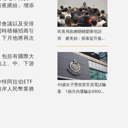
街夜繽紛」增添
際會議以及安排
同時積極招商引
民青局政總辦關愛隊培訓
。下月他將再次
班 麥美娟：探索提升服務
質素
，包括有國際大
的上、中、下游
特阿拉伯ETF
43歲女子墮假冒官員電話騙
離岸人民幣業務
案 1個月內遭騙走6900萬
元