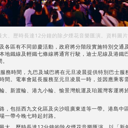
最大、歷時長達12分鐘的除夕煙花音樂匯演。資料圖片
及各區有不同節慶活動，政府將分階段實施特別交通
本地鐵線及輕鐵七條線將通宵行駛，迪士尼線及港鐵巴
間。
長服務時間，九巴及城巴將在元旦凌晨提供特別巴士服
時間。電車會延長服務至元旦凌晨一時，並因應乘客
輪、新渡輪、港九小輪、愉景灣航運及珀麗灣客運將於
路，包括西九文化區及尖沙咀廣東道等一帶。港島中
場一帶今晚七時起封路。
最大、歷時長達12分鐘的除夕煙花音樂匯演，以「新