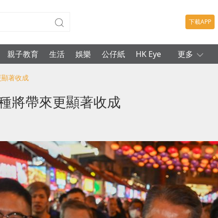
下載APP
親子教育
生活
娛樂
公仔紙
HK Eye
更多
更顯著收成
播種將帶來更顯著收成