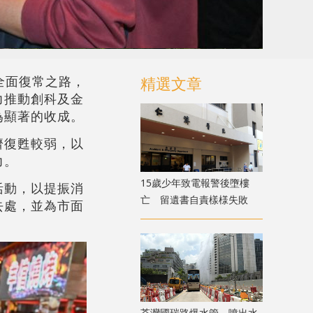
上全面復常之路，
精選文章
力推動創科及金
為顯著的收成。
濟復甦較弱，以
力。
15歲少年致電報警後墮樓
活動，以提振消
亡 留遺書自責樣様失敗
去處，並為市面
荃灣國瑞路爆水管 噴出水