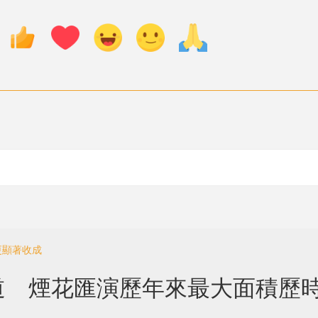
更顯著收成
 煙花匯演歷年來最大面積歷時