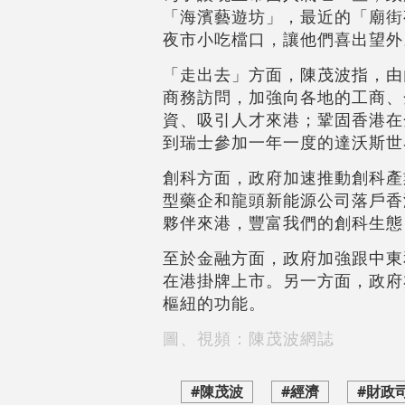
「海濱藝遊坊」，最近的「廟街
夜市小吃檔口，讓他們喜出望外
「走出去」方面，陳茂波指，由
商務訪問，加強向各地的工商、
資、吸引人才來港；鞏固香港在
到瑞士參加一年一度的達沃斯世
創科方面，政府加速推動創科產
型藥企和龍頭新能源公司落戶香
夥伴來港，豐富我們的創科生態
至於金融方面，政府加強跟中東
在港掛牌上市。另一方面，政府
樞紐的功能。
圖、視頻：陳茂波網誌
#陳茂波
#經濟
#財政