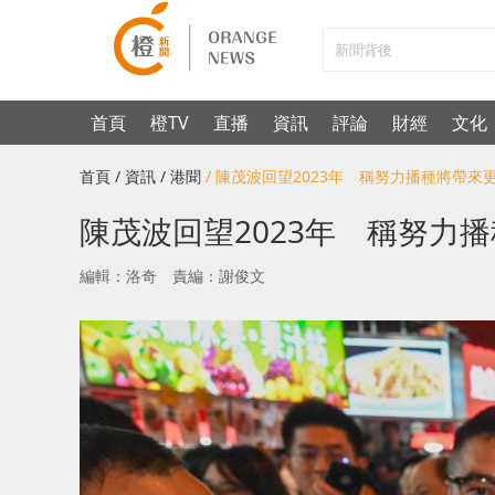
首頁
橙TV
直播
資訊
評論
財經
文化
首頁
/ 資訊
/ 港聞
/ 陳茂波回望2023年 稱努力播種將帶來
陳茂波回望2023年 稱努力
編輯：洛奇
責編：謝俊文