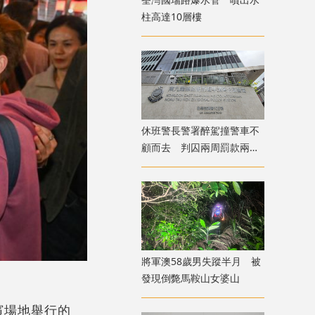
柱高達10層樓
休班警長警署醉駕撞警車不
顧而去 判囚兩周罰款兩萬
元
將軍澳58歲男失蹤半月 被
發現倒斃馬鞍山女婆山
濱場地舉行的