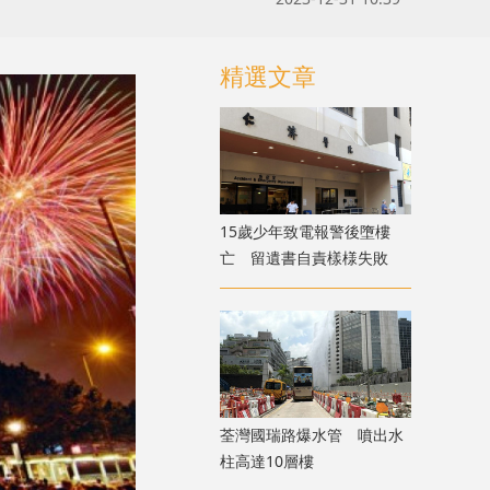
精選文章
15歲少年致電報警後墮樓
亡 留遺書自責樣様失敗
荃灣國瑞路爆水管 噴出水
柱高達10層樓