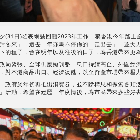
(31日)發表網誌回顧2023年工作，稱香港今年踏
請客來」，過去一年亦馬不停蹄的「走出去」，並大
下的種子，會在明年以及往後的日子，為香港帶來更
政局緊張、全球供應鏈調整、息口持續高企、外圍經
，對本港商品出口、經濟復甦，以至資產市場帶來壓
，政府於年初再推出消費券，並不斷構思和探索各類
」活動，希望在經歷三年疫情後，為市民帶來多些好