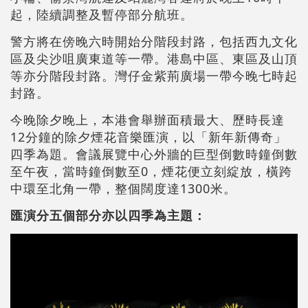
起，陸續調整及暫停部分航班。
警方將在傍晚六時開始分階段封路，包括西九文化
區及尖沙咀廣東道等一帶。港島中區、東區及山頂
等亦分階段封路。灣仔金紫荊廣場一帶今晚七時起
封路。
今晚除夕晚上，本港會舉辦面積最大、歷時長達
12分鐘的除夕煙花音樂匯演，以「新年新傳奇」
四季為題。會議展覽中心外牆的巨型倒數時鐘倒數
至午夜，當時鐘倒數至0，煙花便立刻綻放，橫跨
中環至北角一帶，整個闊度達1300米。
匯演分五個部分亦以四季為主題：