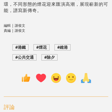
環，不同形態的煙花迎來匯演高潮，展現嶄新的可
能，譜寫新傳奇。
編輯 | 謝俊文
責編 | 謝俊文
#港鐵
#煙花
#維港
#公共交通
#除夕
評論