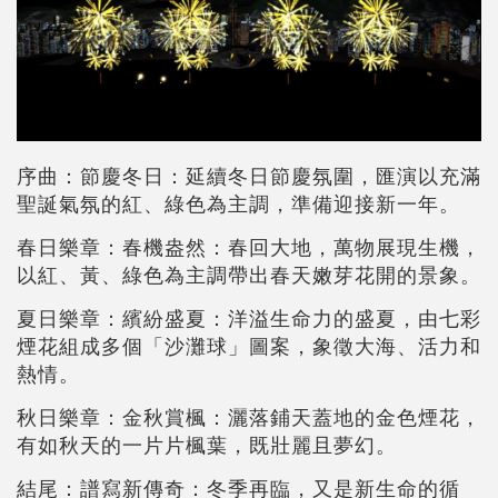
序曲：節慶冬日：延續冬日節慶氛圍，匯演以充滿
聖誕氣氛的紅、綠色為主調，準備迎接新一年。
春日樂章：春機盎然：春回大地，萬物展現生機，
以紅、黃、綠色為主調帶出春天嫩芽花開的景象。
夏日樂章：繽紛盛夏：洋溢生命力的盛夏，由七彩
煙花組成多個「沙灘球」圖案，象徵大海、活力和
熱情。
秋日樂章：金秋賞楓：灑落鋪天蓋地的金色煙花，
有如秋天的一片片楓葉，既壯麗且夢幻。
結尾：譜寫新傳奇：冬季再臨，又是新生命的循