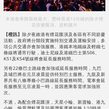
本港會舉辦面積最大、歷時長達12分鐘的除夕煙
花音樂匯演。資料圖片
【橙訊
】
除夕夜維港有煙花匯演及各區有不同節慶
活動，政府將分階段實施特別交通及運輸安排，多
項公共交通亦會加強服務。港鐵本地鐵線及輕鐵七
條線將通宵行駛，迪士尼線及港鐵巴士第506、
K51及K54號線將會延長服務時間。
另有22條巴士路線會加強或延長服務時間，九巴
及城巴將在元旦凌晨提供特別巴士服務。九龍及新
界共有八條專條小巴路線延長服務時間。電車會延
長服務至元旦凌晨一時，並因應乘客需求加強班
次。
不過，為配合煙花匯演，天星小輪、新渡輪、港九
小輪、愉景灣航運及珀麗灣客運將於晚上10時半