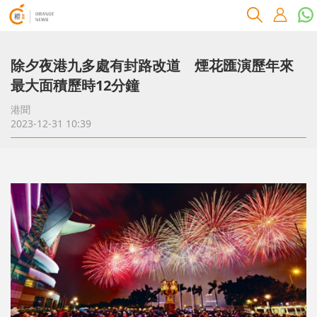
除夕夜港九多處有封路改道 煙花匯演歷年來
最大面積歷時12分鐘
港聞
2023-12-31 10:39