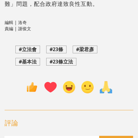
難」問題，配合政府達致良性互動。
編輯 | 洛奇
責編 | 謝俊文
#立法會
#23條
#梁君彥
#基本法
#23條立法
評論