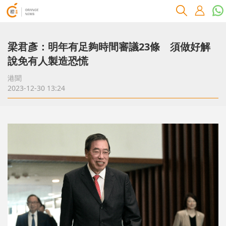
梁君彥：明年有足夠時間審議23條 須做好解
說免有人製造恐慌
港聞
2023-12-30 13:24