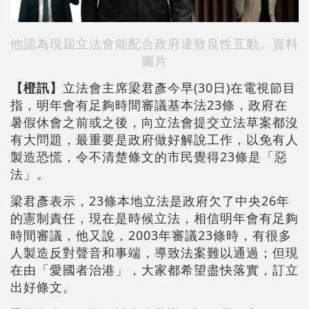
他認為現屆立法會能配合政府達致良性互動。資料
圖片
【橙訊】
立法會主席梁君彥今早(30日)在電視節目
指，明年會有足夠時間審議基本法23條，政府在
暑假休會之前或之後，向立法會提交立法草案都沒
有大問題，最重要是政府做好解說工作，以免有人
製造恐慌，令不清楚條文的市民覺得23條是「惡
法」。
梁君彥表示，23條本地立法是政府欠了中央26年
的憲制責任，現在是時候立法，相信明年會有足夠
時間審議，他又說，2003年審議23條時，有很多
人製造反對聲音和事端，導致法案難以通過；但現
在由「愛國者治港」，大家都希望盡快落實，訂立
出好條文。