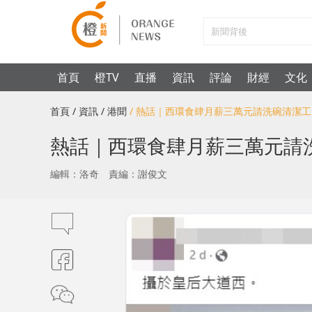
首頁
橙TV
直播
資訊
評論
財經
文化
首頁
/ 資訊
/ 港聞
/ 熱話｜西環食肆月薪三萬元請洗碗清潔
熱話｜西環食肆月薪三萬元請
編輯：洛奇
責編：謝俊文