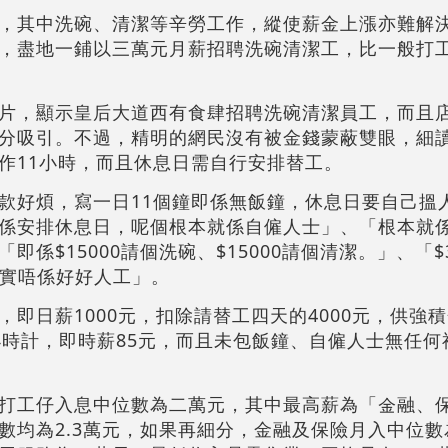
，其中洗碗、清潔等辛勞工作，縱使薪金上漲亦難解
，盡地一鋪以三萬元月薪招聘洗碗清潔工，比一般打
片，顯示皇后大道西有食肆招聘洗碗清潔員工，而且
分吸引。不過，精明的網民沒有被金錢蒙蔽雙眼，細
作11小時，而且休息日需自行安排替工。
款好煩，寫一日11個鐘即係無飯鐘，休息日要自己搵
係安排休息日，呢個根本就係自僱人士」、「根本就係用
係$15000請個洗碗、$15000請個清潔。」、「$3
，其實唔係好好人工」。
即日薪1000元，扣除請替工四天的4000元，供強積金
1小時計，即時薪85元，而且未包飯鐘、自僱人士無任
打工仔入息中位數為二萬元，其中最高薪為「金融、
均為2.3萬元，如果再細分，金融及保險月入中位數為