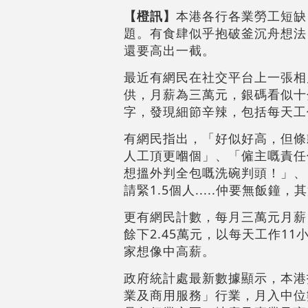
【橙訊】
本港各行各業勞工短缺
題。有食肆似乎抱破釜沉舟想法
還要高出一截。
最近有網民在社交平台上一張相
供，月薪為三萬元，銀碼看似十
字，發現細節辛辣，包括每天工
有網民指出，「好似好高，但條
人工頂更嗰個」、「僱主嘅責任
想搵外判全包嘅洗碗判頭！」、「即
請緊1.5個人.....仲要無飯鐘
更有網民計數，每月三萬元月薪，
餘下2.45萬元，以每天工作1
家想像中高薪。
政府統計處最新數據顯示，本港
業及商用服務」行業，月入中位數