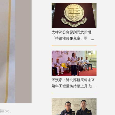
大律師公會原則同意新增
「持續性侵犯兒童」罪 強
調須有嚴格程序保障措施
甯漢豪：隨北部發展料未來
幾年工程量將持續上升 鼓勵
青年積極裝備自己
巨大。