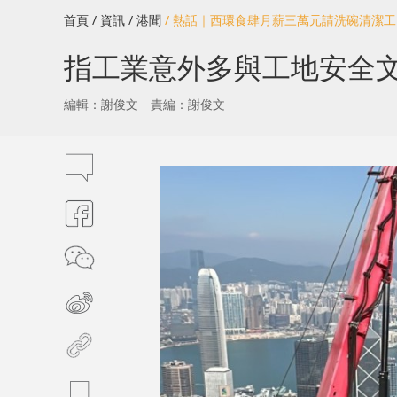
首頁
/ 資訊
/ 港聞
/ 熱話｜西環食肆月薪三萬元請洗碗清潔
指工業意外多與工地安全
編輯：謝俊文
責編：謝俊文