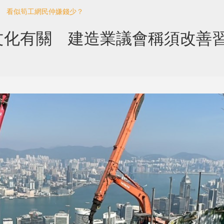
工 看似筍工網民仲嫌錢少？
文化有關 建造業議會稱須改善