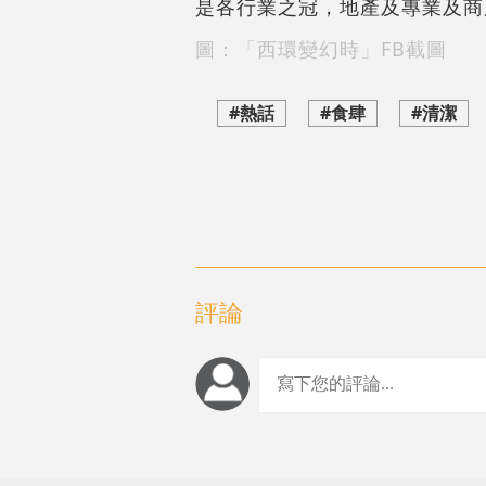
是各行業之冠，地產及專業及商
圖：「西環變幻時」FB截圖
#熱話
#食肆
#清潔
評論