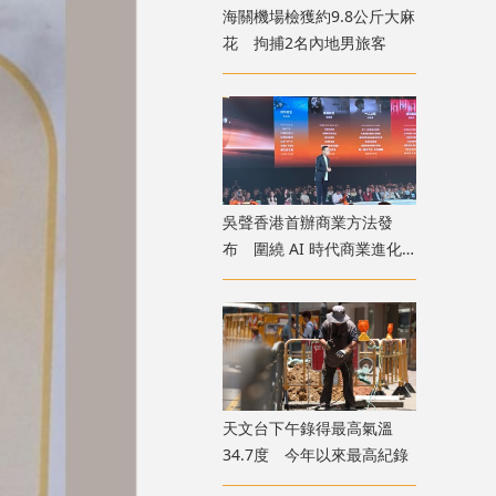
海關機場檢獲約9.8公斤大麻
花 拘捕2名內地男旅客
吳聲香港首辦商業方法發
布 圍繞 AI 時代商業進化
探討未來趨勢
天文台下午錄得最高氣溫
34.7度 今年以來最高紀錄