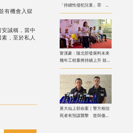
「持續性侵犯兒童」罪 強
，並有機會入獄
調須有嚴格程序保障措施
何安誠稱，當中
因素，至於私人
甯漢豪：隨北部發展料未來
幾年工程量將持續上升 鼓勵
青年積極裝備自己
黃大仙上邨命案｜警方相信
死者有預謀襲擊 曾與傷者
就噪音問題多次爭執