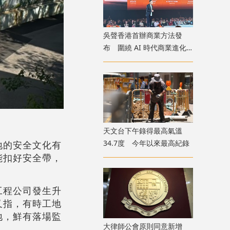
吳聲香港首辦商業方法發
布 圍繞 AI 時代商業進化
探討未來趨勢
天文台下午錄得最高氣溫
34.7度 今年以來最高紀錄
地的安全文化有
能扣好安全帶，
工程公司發生升
又指，有時工地
地，鮮有落場監
大律師公會原則同意新增