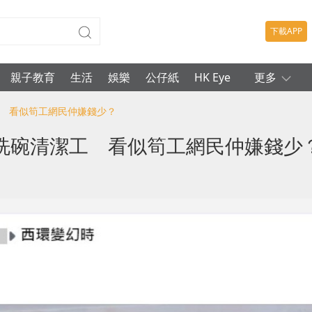
下載APP
親子教育
生活
娛樂
公仔紙
HK Eye
更多
工 看似筍工網民仲嫌錢少？
洗碗清潔工 看似筍工網民仲嫌錢少