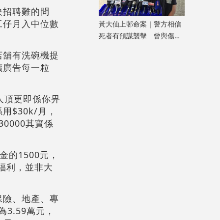
決招聘難的問
工仔月入中位數
黃大仙上邨命案｜警方相信
死者有預謀襲擊 曾與傷者
就噪音問題多次爭執
店舖有洗碗機提
讀廣告每一粒
人頂更即係你畀
$30k/月，
0000其實係
的1500元，
何福利，並非大
保險、地產、專
3.59萬元，